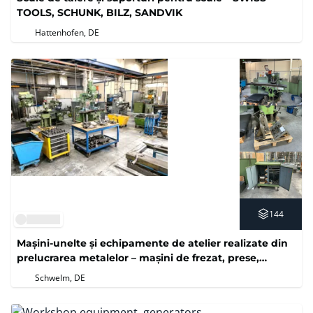
TOOLS, SCHUNK, BILZ, SANDVIK
Hattenhofen, DE
144
Mașini-unelte și echipamente de atelier realizate din
prelucrarea metalelor – mașini de frezat, prese,
tehnologie de testare
Schwelm, DE