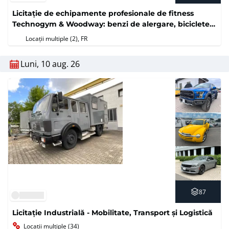
Licitație de echipamente profesionale de fitness
Technogym & Woodway: benzi de alergare, biciclete,
aparate eliptice și aparate de greutăți (fără preț de
Locații multiple (2)
, FR
rezervă)
Luni, 10 aug. 26
87
Licitație Industrială - Mobilitate, Transport și Logistică
Locații multiple (34)