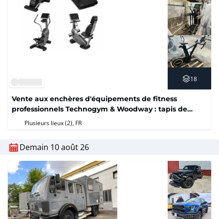
18
Vente aux enchères d'équipements de fitness
professionnels Technogym & Woodway : tapis de
course, vélos, elliptiques et appareils de musculation
Plusieurs lieux (2)
, FR
(Sans prix de réserve)
Demain 10 août 26