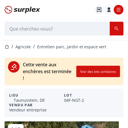
Page d'accueil
Barre de recherche
Page d'accueil
Agricole
Entretien parc, jardin et espace vert
Cette vente aux
enchères est terminée
Voir des lots similaires
!
LIEU
LOT
Taunusstein, DE
04F-NGT-2
VENDU PAR
Vendeur entreprise