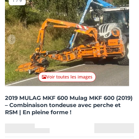
1
/
9
Lot précédent
Lot suiv
Voir toutes les images
2019 MULAG MKF 600 Mulag MKF 600 (2019)
– Combinaison tondeuse avec perche et
RSM | En pleine forme !