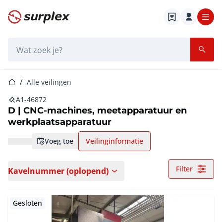
Startpagina
Zoekbalk
Startpagina
Alle veilingen
A1-46872
D | CNC-machines, meetapparatuur en
werkplaatsapparatuur
voeg toe
Veilinginformatie
Filter
Kavelnummer (oplopend)
Gesloten