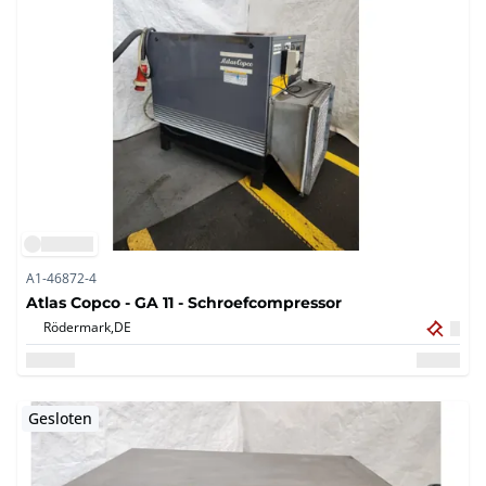
A1-46872-4
Atlas Copco - GA 11 - Schroefcompressor
Rödermark,
DE
Gesloten