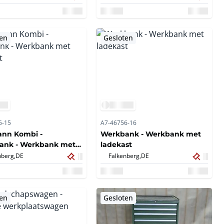
ten
Gesloten
6-15
A7-46756-16
ann Kombi -
Werkbank - Werkbank met
ank - Werkbank met
ladekast
st
nberg,
DE
Falkenberg,
DE
ten
Gesloten