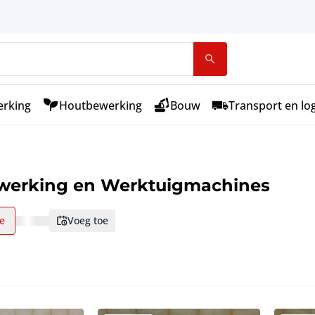
rking
Houtbewerking
Bouw
Transport en log
werking en Werktuigmachines
ie
voeg toe