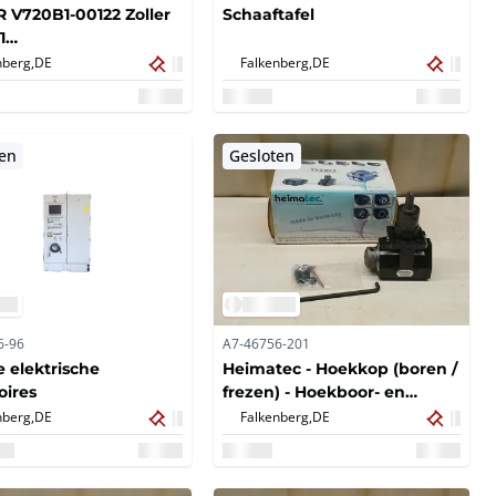
 V720B1-00122 Zoller
Schaaftafel
1
schapsvoorinstelling
nberg,
DE
Falkenberg,
DE
etmachine.
ten
Gesloten
6-96
A7-46756-201
 elektrische
Heimatec - Hoekkop (boren /
oires
frezen) - Hoekboor- en
freeskop Weldon 20 IK
nberg,
DE
Falkenberg,
DE