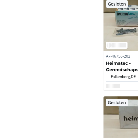
Gesloten
A7-46756-202
Heimatec -
Gereedschaps
inzethouder -
Falkenberg,
DE
Gereedschaps
indexeerbare 
(Whistle-Notc
Gesloten