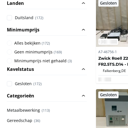
Landen
Gesloten
Duitsland
(172)
Minimumprijs
Alles bekijken
(
172
)
Geen minimumprijs
A7-46756-1
(
169
)
Zwick Roell Z2
Minimumprijs niet gehaald
(
3
)
FR2.5TS.D14 - 
Kavelstatus
laboratoriuma
Falkenberg,
DE
Gesloten
(172)
Gesloten
Categorieën
Metaalbewerking
(113)
Gereedschap
(36)