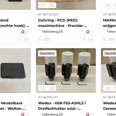
A7-46756-207
A7-4675
evend
Gühring - PCD (PKD)
MAPAL 
rechte hoek) -
maaimachine - Precisie-
snijge
maaigereedschap (PKD
WWS) 
Falkenberg,
DE
Falke
houder /
reibahle) (2x)
)
Gesloten
Geslo
A7-46756-211
A7-4675
 Verstelbare
Wodex - HSK-T63-ASHL3 /
Wodex 
t - Walton-
Dreifachhalter axial -
Gereed
en verstelbare
Gereedschapshouderset
Falkenberg,
DE
Falke