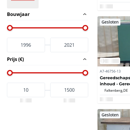
Bouwjaar
Gesloten
Prijs (€)
A7-46756-13
Gereedschaps
inhoud - Ger
met metaalg
Falkenberg,
DE
Gesloten