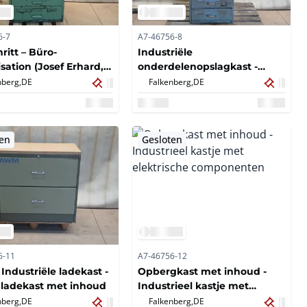
6-7
A7-46756-8
ritt – Büro-
Industriële
sation (Josef Erhard,
onderdelenopslagkast -
rg) - Industriële
Stalen meerladekast met
nberg,
DE
Falkenberg,
DE
elenopslagkast -
pneumatische
 meerladen-
componenten
elenopslagkast
ten
Gesloten
6-11
A7-46756-12
Industriële ladekast -
Opbergkast met inhoud -
 ladekast met inhoud
Industrieel kastje met
elektrische componenten
nberg,
DE
Falkenberg,
DE