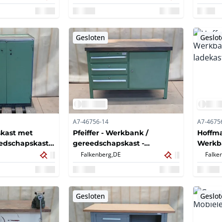
inhoud
Gesloten
Geslo
A7-46756-14
A7-4675
kast met
Pfeiffer - Werkbank /
Hoffm
eedschapskast
gereedschapskast -
Werkb
ereedschappen
Werkbankkast met lades
ladeka
Falkenberg,
DE
Falke
Gesloten
Geslo