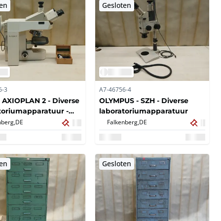
ten
Gesloten
6-3
A7-46756-4
- AXIOPLAN 2 - Diverse
OLYMPUS - SZH - Diverse
toriumapparatuur -
laboratoriumapparatuur
nberg,
DE
Falkenberg,
DE
ten
Gesloten