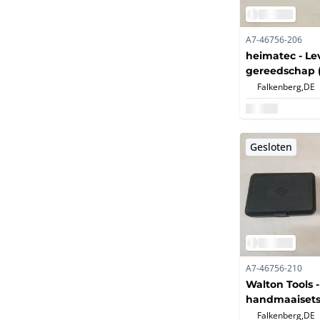
A7-46756-206
heimatec - L
gereedschap (
Aangedreven
Falkenberg,
DE
gereedschaps
Hoekkop (90°
Gesloten
A7-46756-210
Walton Tools -
handmaaisetse
gereedschapp
Falkenberg,
DE