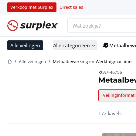
Verkoop met Surplex
Direct sales
Zoekbalk
Startpagina
Alle veilingen
Alle categorieën
Metaalbewe
Startpagina
Alle veilingen
Metaalbewerking en Werktuigmachines
A7-46756
Metaalbe
Veilinginformat
172 kavels