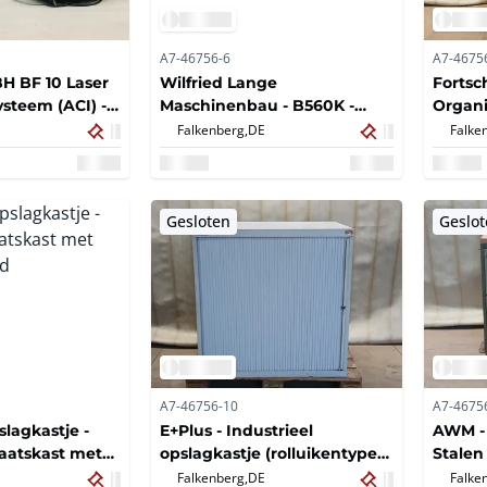
A7-46756-6
A7-4675
BH BF 10 Laser
Wilfried Lange
Fortsch
steem (ACI) -
Maschinenbau - B560K -
Organi
Diverse
Würzbu
Falkenberg,
DE
Falke
houtoppervlaktebehandelingen
onderd
- 2011
Stalen
onderd
Gesloten
Geslo
A7-46756-10
A7-4675
slagkastje -
E+Plus - Industrieel
AWM - 
aatskast met
opslagkastje (rolluikentype) -
Stalen
ud
Stalen rolluikkast met
Falkenberg,
DE
Falke