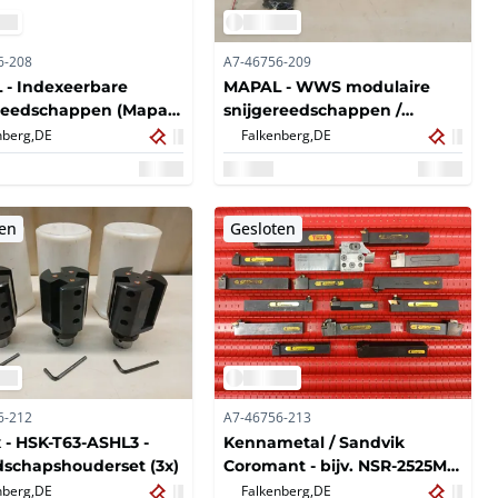
6-208
A7-46756-209
- Indexeerbare
MAPAL - WWS modulaire
reedschappen (Mapal
snijgereedschappen /
(2x)
indexeerbare
nberg,
DE
Falkenberg,
DE
gereedschappen -
Gemengde partij MAPAL
WWS snijgereedschappen
(indexeerbare kop + Ø16
ten
Gesloten
gereedschap) (2x)
6-212
A7-46756-213
- HSK-T63-ASHL3 -
Kennametal / Sandvik
schapshouderset (3x)
Coromant - bijv. NSR-2525M2,
NSR-2525M3, MCLNR-2525M12,
nberg,
DE
Falkenberg,
DE