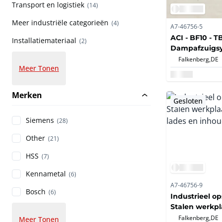
Transport en logistiek
(14)
Meer industriële categorieën
(4)
A7-46756-5
ACI - BF10 - T
Installatiemateriaal
(2)
Dampafzuigsy
2015
Falkenberg,
DE
Meer Tonen
Merken
Gesloten
Siemens
(28)
Other
(21)
HSS
(7)
Kennametal
(6)
A7-46756-9
Bosch
(6)
Industrieel op
Stalen werkpl
lades en inho
Falkenberg,
DE
Meer Tonen