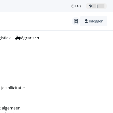
|
FAQ
Inloggen
istiek
Agrarisch
e sollicitatie.
!
et algemeen,