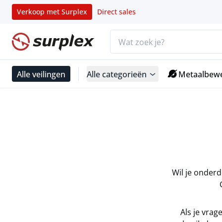
Verkoop met Surplex
Direct sales
Zoekbalk
Startpagina
Alle veilingen
Alle categorieën
Metaalbewe
Aanvraagprocedure
Startpagina
Aanvraagprocedure
Wil je onderde
Als je vrag