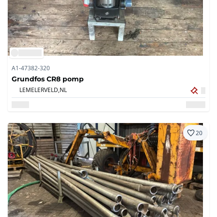
A1-47382-320
Grundfos CR8 pomp
LEMELERVELD,
NL
20