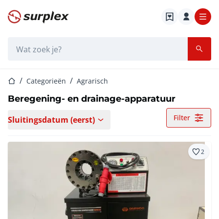
Startpagina
Zoekbalk
Startpagina
Categorieën
Agrarisch
Beregening- en drainage-apparatuur
Filter
Sluitingsdatum (eerst)
2