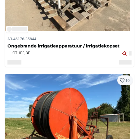
A3-46176-35844
Ongebrande irrigatieapparatuur / irrigatiekopset
OTHEE,
BE
10