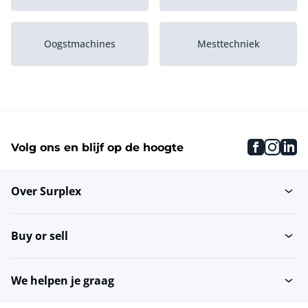
Oogstmachines
Mesttechniek
Aardappeltechniek
Agrarisch transport
faceboo
inst
li
Volg ons en blijf op de hoogte
Graanopslag- en
Bos-, turf-, tuin- en...
transporteurs
Over Surplex
Grondbewerkingsmachines
Planten en bomen
landbouw
Buy or sell
Zaai-, poot-, en
Melktechniek
spuittechniek
We helpen je graag