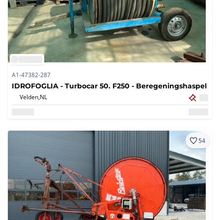
A1-47382-287
IDROFOGLIA - Turbocar 50. F250 - Beregeningshaspel
Velden,
NL
54