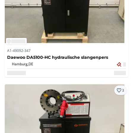
A1-49092-347
Daewoo DA5100-HC hydraulische slangenpers
Hamburg,
DE
3