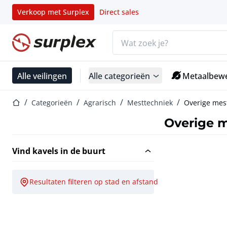
Verkoop met Surplex
Direct sales
Zoekbalk
Startpagina
Alle veilingen
Alle categorieën
Metaalbewe
Startpagina
Categorieën
Agrarisch
Mesttechniek
Overige mes
Overige 
Vind kavels in de buurt
Resultaten filteren op stad en afstand