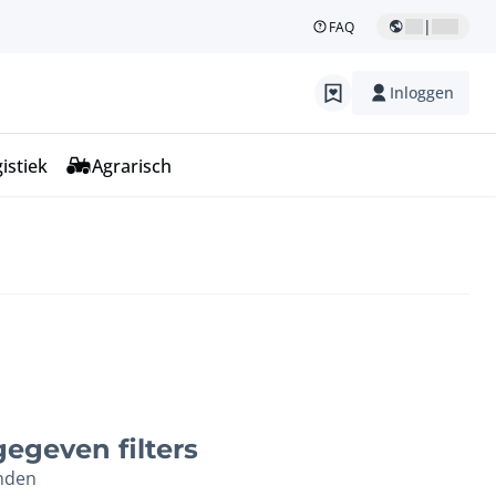
|
FAQ
Inloggen
istiek
Agrarisch
egeven filters
nden