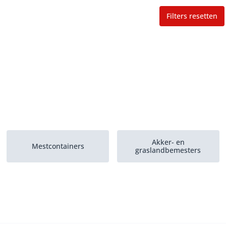
Filters resetten
Akker- en
Mestcontainers
graslandbemesters