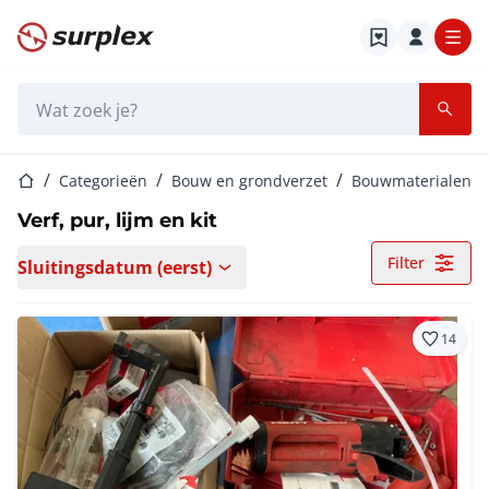
Startpagina
Zoekbalk
Startpagina
Categorieën
Bouw en grondverzet
Bouwmaterialen
Verf, pur, lijm en kit
Filter
Sluitingsdatum (eerst)
14