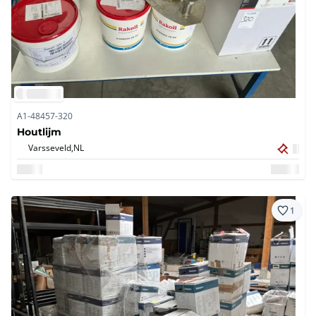
A1-48457-320
Houtlijm
Varsseveld,
NL
1