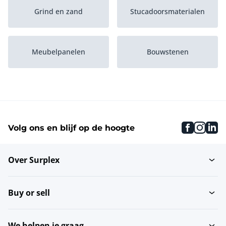
Grind en zand
Stucadoorsmaterialen
Meubelpanelen
Bouwstenen
Plaatmaterialen
Cement en beton
faceboo
inst
li
Volg ons en blijf op de hoogte
Isolatie
Bouwstoffen
Over Surplex
Verf en
Gipsplaten
afdichtingsmiddelen
Buy or sell
Afdekmaterialen
Bouwhout
We helpen je graag