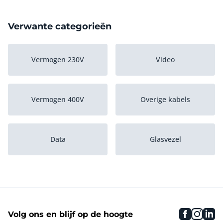
Verwante categorieën
Vermogen 230V
Video
Vermogen 400V
Overige kabels
Data
Glasvezel
Audio
faceboo
inst
li
Volg ons en blijf op de hoogte