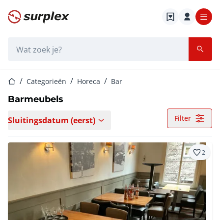
Startpagina
Zoekbalk
Startpagina
Categorieën
Horeca
Bar
Barmeubels
Filter
Sluitingsdatum (eerst)
2