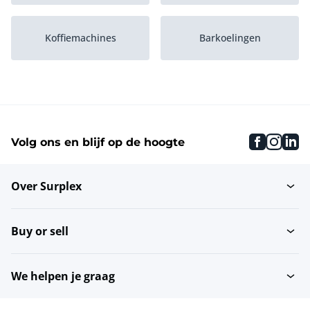
Koffiemachines
Barkoelingen
Warme
Wijnklimaatkasten
drankenautomaten
faceboo
inst
li
Volg ons en blijf op de hoogte
Bars
Espressomachines
Over Surplex
Buy or sell
We helpen je graag