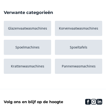
Verwante categorieën
Glazenvaatwasmachines
Korvenvaatwasmachines
Spoelmachines
Spoeltafels
Krattenwasmachines
Pannenwasmachines
faceboo
inst
li
Volg ons en blijf op de hoogte