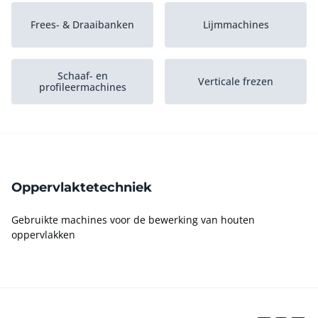
Frees- & Draaibanken
Lijmmachines
Schaaf- en
Verticale frezen
profileermachines
Zaagmachines
Hout en plaatmateriaal
Oppervlaktetechniek
Boor- & deuvelmachines
Vlakbanken
Gebruikte machines voor de bewerking van houten
oppervlakken
Machineonderdelen,
Machinegereedschap
gereedschappen...
Banderolleermachines
Schuren & polijsten