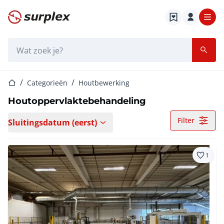
Startpagina
Zoekbalk
Startpagina
Categorieën
Houtbewerking
Houtoppervlaktebehandeling
Filter
Sluitingsdatum (eerst)
1