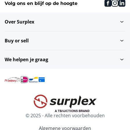
faceboo
inst
li
Volg ons en blijf op de hoogte
Insteekmachines
Diverse houtbewerking
Over Surplex
Buy or sell
Productielijnen
Slijpmachines
We helpen je graag
Extractie, versnippering
CNC-machinecentra
& drogen
Fineerschil- en
Fineerlasmachines
snijmachines
Fineer snijmachines
Lamineermachines
© 2025 - Alle rechten voorbehouden
Algemene voorwaarden