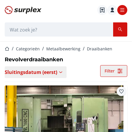
Startpagina
Zoekbalk
Startpagina
Categorieën
Metaalbewerking
Draaibanken
Revolverdraaibanken
Filter
Sluitingsdatum (eerst)