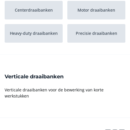
Centerdraaibanken
Motor draaibanken
Heavy-duty draaibanken
Precisie draaibanken
Overige draaibanken
Pijp draaibanken
Verticale draaibanken
CNC-draaibanken
Teach-in-draaibanken
Verticale draaibanken voor de bewerking van korte
werkstukken
Slantbeddraaibanken
Bankdraaibanken
Kopdraaibanken
Carrouseldraaibanken