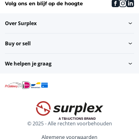
faceboo
inst
li
Volg ons en blijf op de hoogte
Universele draaibanken
Over Surplex
Buy or sell
We helpen je graag
© 2025 - Alle rechten voorbehouden
Algemene voorwaarden