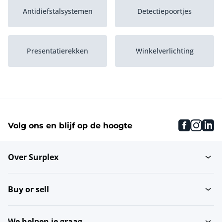
Antidiefstalsystemen
Detectiepoortjes
Presentatierekken
Winkelverlichting
Overige winkelinventaris
Pinautomaten
faceboo
inst
li
Volg ons en blijf op de hoogte
Partij kleding
Paspoppen
Over Surplex
Bonnenprinters
Kassa's
Buy or sell
Passpiegels
Kledingrekken
We helpen je graag