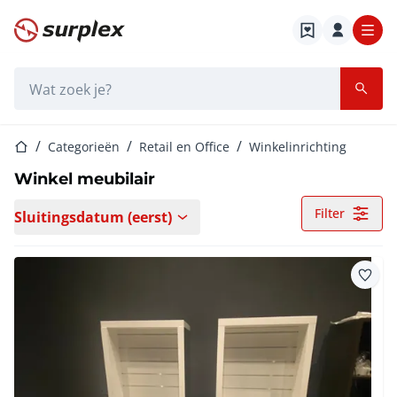
Startpagina
Zoekbalk
Startpagina
Categorieën
Retail en Office
Winkelinrichting
Winkel meubilair
Filter
Sluitingsdatum (eerst)