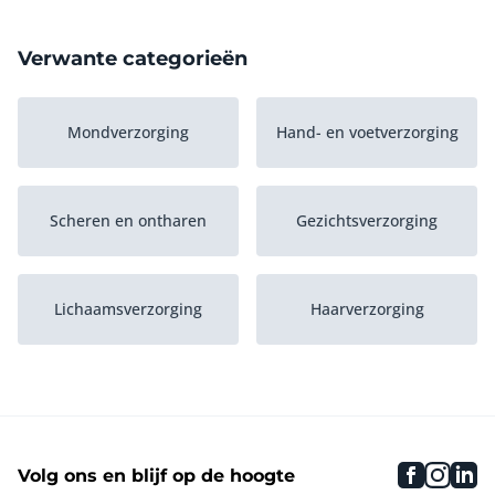
Verwante categorieën
Mondverzorging
Hand- en voetverzorging
Scheren en ontharen
Gezichtsverzorging
Lichaamsverzorging
Haarverzorging
faceboo
inst
li
Volg ons en blijf op de hoogte