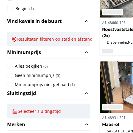
België
(1)
Vind kavels in de buurt
A1-48660-128
Roestvaststal
(2x)
Resultaten filteren op stad en afstand
Diepenheim,
NL
Minimumprijs
Alles bekijken
(
6
)
Geen minimumprijs
(
5
)
Minimumprijs niet gehaald
(
1
)
Sluitingstijd
Selecteer sluitingstijd
A1-48931-321
Merken
Maasrol