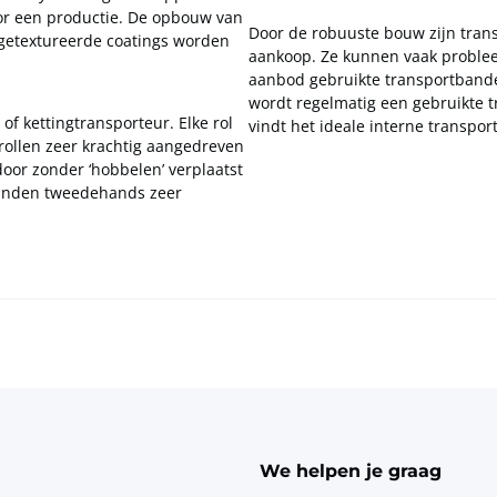
or een productie. De opbouw van
Door de robuuste bouw zijn tran
n getextureerde coatings worden
aankoop. Ze kunnen vaak problee
aanbod gebruikte transportbanden
wordt regelmatig een gebruikte 
f kettingtransporteur. Elke rol
vindt het ideale interne transpo
ollen zeer krachtig aangedreven
or zonder ‘hobbelen’ verplaatst
banden tweedehands zeer
We helpen je graag