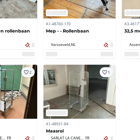
A1-48760-170
A3-4617
en rollenbaan
Mep - - Rollenbaan
32,5 m
Varsseveld,
NL
Assen
2
1
A1-48931-84
Maasrol
SARLAT LA CANEDA,
FR
SARLAT LA CANEDA,
FR