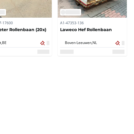
7-17600
A1-47353-136
eter Rollenbaan (20x)
Laweco Hef Rollenbaan
t,
BE
Boven-Leeuwen,
NL