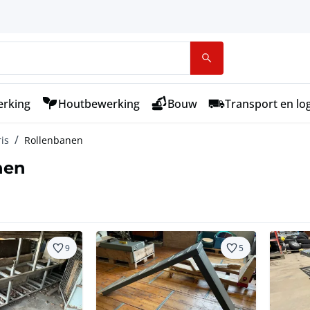
rking
Houtbewerking
Bouw
Transport en log
is
Rollenbanen
nen
9
5