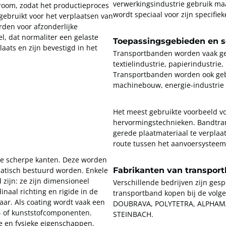
verwerkingsindustrie gebruik ma
troom, zodat het productieproces
wordt speciaal voor zijn specifi
gebruikt voor het verplaatsen van
rden voor afzonderlijke
l, dat normaliter een gelaste
Toepassingsgebieden en s
laats en zijn bevestigd in het
Transportbanden worden vaak gebr
textielindustrie, papierindustrie
Transportbanden worden ook gebr
machinebouw, energie-industrie
Het meest gebruikte voorbeeld vo
hervormingstechnieken. Bandtran
gerede plaatmateriaal te verplaa
route tussen het aanvoersysteem o
de scherpe kanten. Deze worden
Fabrikanten van transpor
atisch bestuurd worden. Enkele
zijn: ze zijn dimensioneel
Verschillende bedrijven zijn ges
inaal richting en rigide in de
transportband kopen bij de vol
baar. Als coating wordt vaak een
DOUBRAVA, POLYTETRA, ALPHAMA
r- of kunststofcomponenten.
STEINBACH.
e en fysieke eigenschappen.