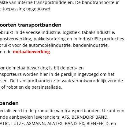
akte van interne transportmiddelen. De bandtransporteur
eke toepassing opgebouwd.
oorten transportbanden
uikt in de voedselindustrie, logistiek, tabaksindustrie,
, postverwerking, pakketsortering en in industriële producties.
uikt voor de automobielindustrie, bandenindustrie,
 en de
metaalbewerking
.
or de metaalbewerking is bij de pers- en
sporteurs worden hier in de perslijn ingevoegd om het
tsen. De transportbanden zijn vaak verantwoordelijk voor de
f robot en de persinstallatie.
tbanden
pecialiseerd in de productie van transportbanden. U kunt een
gende aanbevolen leveranciers: AFS, BERNDORF BAND,
TIC, LUTZE, AXMANN, ALATEX, BANDTEX, BIENEFELD, en