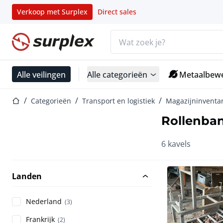
Verkoop met Surplex
Direct sales
Zoekbalk
Startpagina
Alle veilingen
Alle categorieën
Metaalbewe
Startpagina
Categorieën
Transport en logistiek
Magazijninventar
Rollenba
6 kavels
Landen
Nederland
(3)
Frankrijk
(2)