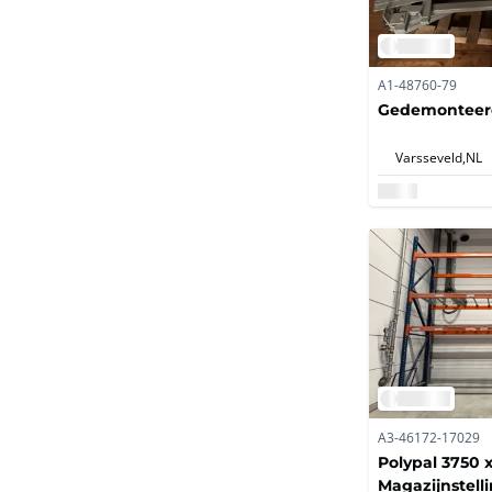
A1-48760-79
Gedemonteerd
Varsseveld,
NL
A3-46172-17029
Polypal 3750 x
Magazijnstelli