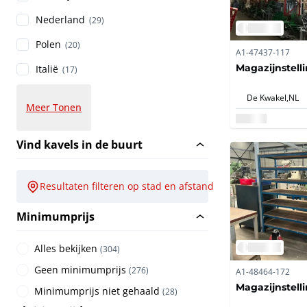
Nederland
(29)
Polen
(20)
A1-47437-117
Magazijnstell
Italië
(17)
De Kwakel,
NL
Meer Tonen
Vind kavels in de buurt
Resultaten filteren op stad en afstand
Minimumprijs
Alles bekijken
(
304
)
Geen minimumprijs
(
276
)
A1-48464-172
Magazijnstell
Minimumprijs niet gehaald
(
28
)