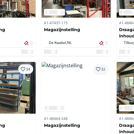
A1-47437-115
A1-4846
ing
Magazijnstelling
Draaga
inhou
De Kwakel,
NL
Tilbur
34
32
A1-48464-248
A1-4846
ing
Magazijnstelling
Draaga
inhou