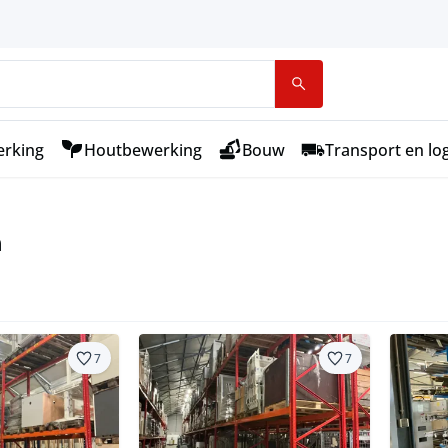
rking
Houtbewerking
Bouw
Transport en log
n
7
7