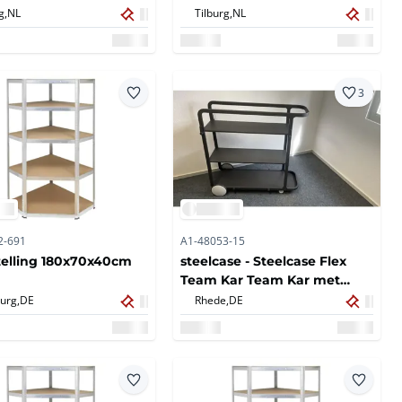
g,
NL
Tilburg,
NL
3
2-691
A1-48053-15
elling 180x70x40cm
steelcase - Steelcase Flex
Team Kar Team Kar met
wielen - Bar Table
urg,
DE
Rhede,
DE