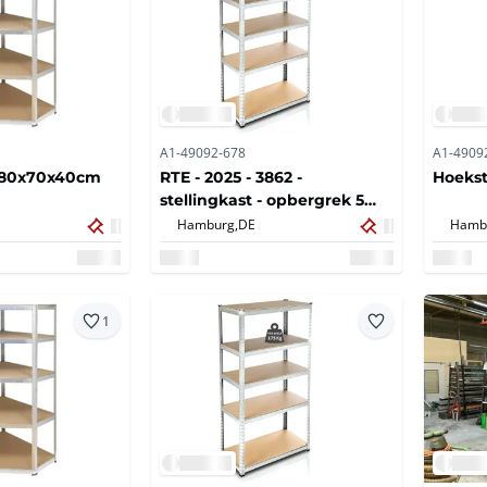
A1-49092-678
A1-4909
 180x70x40cm
RTE - 2025 - 3862 -
Hoekst
stellingkast - opbergrek 5
planks
Hamburg,
DE
Hamb
1