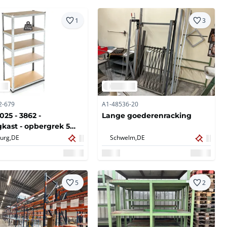
1
3
2-679
A1-48536-20
025 - 3862 -
Lange goederenracking
ngkast - opbergrek 5
urg,
DE
Schwelm,
DE
5
2