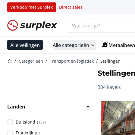
Verkoop met Surplex
Direct sales
Zoekbalk
Startpagina
Alle veilingen
Alle categorieën
Metaalbewe
Startpagina
Categorieën
Transport en logistiek
Stellingen
Stellinge
304 kavels
Landen
Duitsland
(157)
Frankrijk
(61)