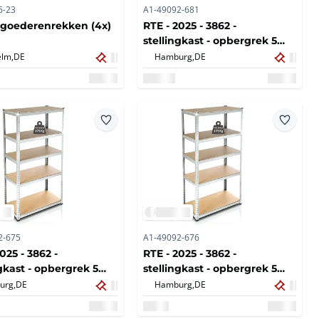
6-23
A1-49092-681
goederenrekken (4x)
RTE - 2025 - 3862 -
stellingkast - opbergrek 5
planks (5x)
lm,
DE
Hamburg,
DE
2-675
A1-49092-676
025 - 3862 -
RTE - 2025 - 3862 -
ngkast - opbergrek 5
stellingkast - opbergrek 5
planks
urg,
DE
Hamburg,
DE