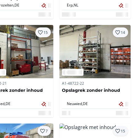
rozelten,
DE
Erp,
NL
15
14
2-21
A1-48722-22
rek zonder inhoud
Opslagrek zonder inhoud
ed,
DE
Neuwied,
DE
7
15