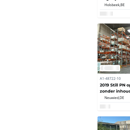
Grootvakstelli
Holsbeek,
BE
Palletstelling
A1-48722-10
2019 Still PN 
zonder inhou
Neuwied,
DE