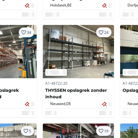
ng -
Grootvakstelling -
Holsbeek,
BE
Dorfp
Palletstelling
34
24
A1-48722-20
A1-4872
opslagrek
THYSSEN opslagrek zonder
Opslag
d
inhoud
Neuwied,
DE
Neuwi
5
19