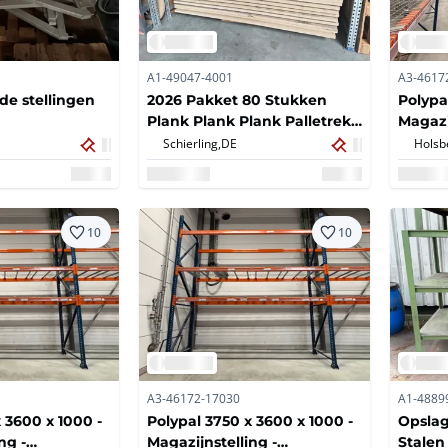
A1-49047-4001
A3-4617
e stellingen
2026 Pakket 80 Stukken
Polypal
Plank Plank Plank Palletrek
Magazi
270x110cm 180x110cm
Grootv
Schierling,
DE
Holsb
90x110cm 90x110cm
10
10
A3-46172-17030
A1-4889
 3600 x 1000 -
Polypal 3750 x 3600 x 1000 -
Opslag
ng -
Magazijnstelling -
Stalen