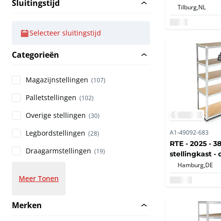
Sluitingstijd
Tilburg,
NL
Selecteer sluitingstijd
Categorieën
Magazijnstellingen
(107)
Palletstellingen
(102)
Overige stellingen
(30)
A1-49092-683
Legbordstellingen
(28)
RTE - 2025 - 38
Draagarmstellingen
(19)
stellingkast -
planks (30x)
Hamburg,
DE
Meer Tonen
Merken