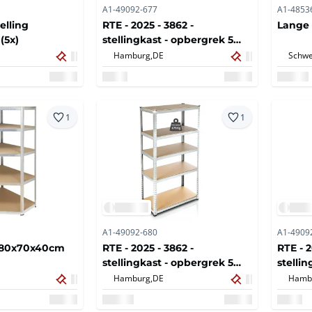
A1-49092-677
A1-4853
elling
RTE - 2025 - 3862 -
Lange 
(5x)
stellingkast - opbergrek 5
planks
Hamburg,
DE
Schwe
1
1
A1-49092-680
A1-4909
 180x70x40cm
RTE - 2025 - 3862 -
RTE - 2
stellingkast - opbergrek 5
stelli
planks (5x)
planks
Hamburg,
DE
Hamb