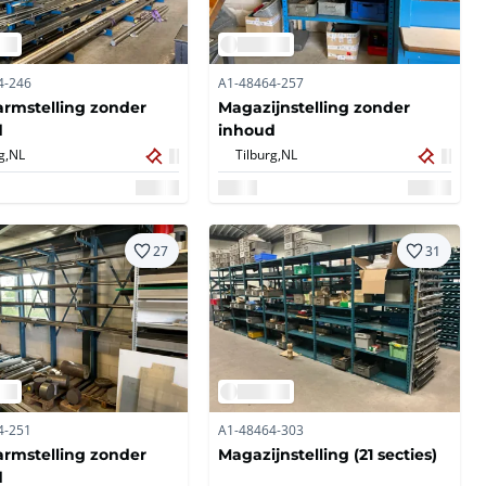
4-246
A1-48464-257
rmstelling zonder
Magazijnstelling zonder
d
inhoud
g,
NL
Tilburg,
NL
27
31
4-251
A1-48464-303
rmstelling zonder
Magazijnstelling (21 secties)
d