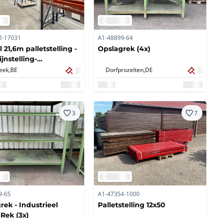
2-17031
A1-48899-64
 21,6m palletstelling -
Opslagrek (4x)
jnstelling-
akstelling
eek,
BE
Dorfprozelten,
DE
3
7
9-65
A1-47354-1000
rek - Industrieel
Palletstelling 12x50
 Rek (3x)