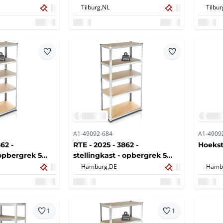
Tilburg,
NL
Tilbur
A1-49092-684
A1-4909
62 -
RTE - 2025 - 3862 -
Hoekst
 opbergrek 5
stellingkast - opbergrek 5
planks (30x)
Hamburg,
DE
Hamb
1
1