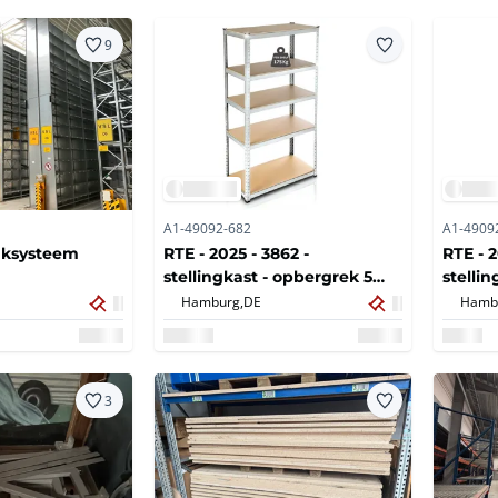
9
A1-49092-682
A1-4909
nksysteem
RTE - 2025 - 3862 -
RTE - 2
stellingkast - opbergrek 5
stelli
planks (5x)
planks
Hamburg,
DE
Hamb
3