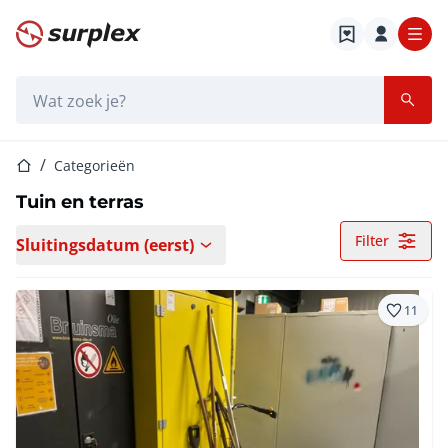
Startpagina
Zoekbalk
Startpagina
Categorieën
Tuin en terras
Filter
Sluitingsdatum (eerst)
11