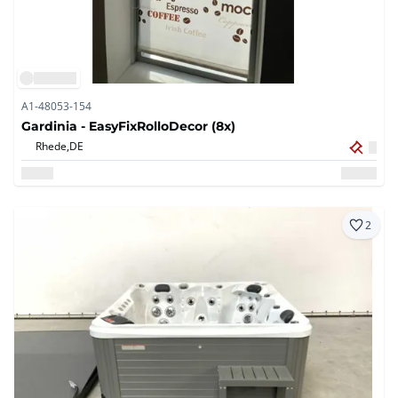
A1-48053-154
Gardinia - EasyFixRolloDecor (8x)
Rhede,
DE
2