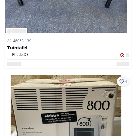
A1-48053-139
Tuintafel
Rhede,
DE
4