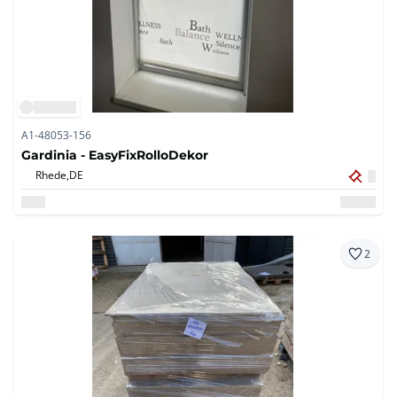
A1-48053-156
Gardinia - EasyFixRolloDekor
Rhede,
DE
2