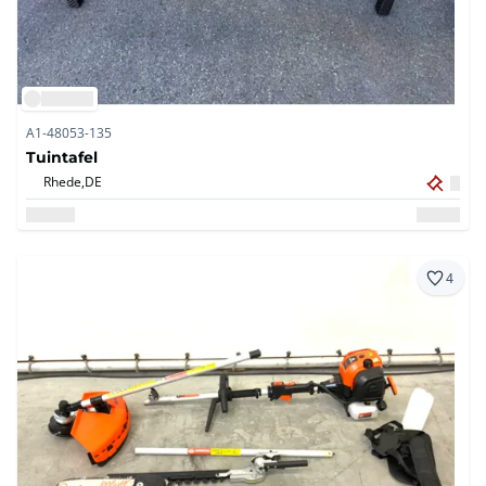
A1-48053-135
Tuintafel
Rhede,
DE
4