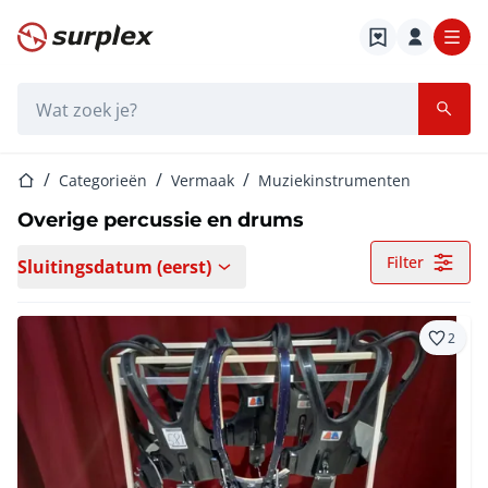
Startpagina
Zoekbalk
Startpagina
Categorieën
Vermaak
Muziekinstrumenten
Overige percussie en drums
Filter
Sluitingsdatum (eerst)
2