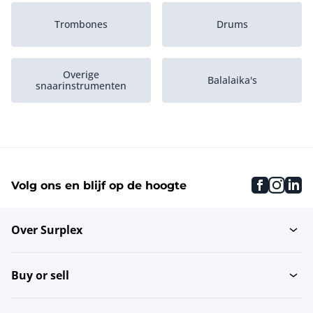
Trombones
Drums
Overige
Balalaika's
snaarinstrumenten
Trompetten
Dj-materiaal
faceboo
inst
li
Volg ons en blijf op de hoogte
Vleugels
Violen
Over Surplex
Overige
Effecten
blaasinstrumenten
Buy or sell
Tuba's
Orgels