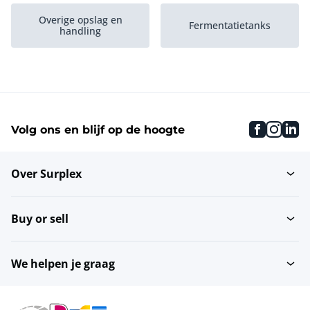
Overige opslag en
Fermentatietanks
handling
Pompen
Opvoerbanden
(voedingsindustrie)
faceboo
inst
li
Volg ons en blijf op de hoogte
Ventielen
Bunkeraanvoerbanden
Over Surplex
Hoofdschakelkasten
Ontnesters
Buy or sell
Volumestroommeters
Liften
We helpen je graag
Roterende
Schroeftransporteurs...
accumulatietafels