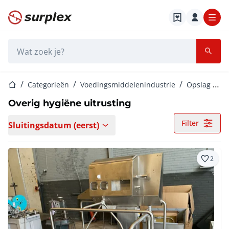
Startpagina
Zoekbalk
Startpagina
Categorieën
Voedingsmiddelenindustrie
Opslag en behandeling
Overig hygiëne uitrusting
Filter
Sluitingsdatum (eerst)
2