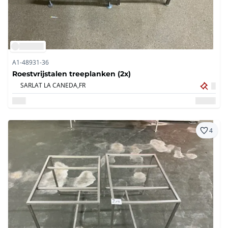
A1-48931-36
Roestvrijstalen treeplanken (2x)
SARLAT LA CANEDA,
FR
4