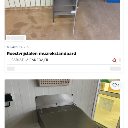
A1-48931-239
Roestvrijstalen muziekstandaard
SARLAT LA CANEDA,
FR
4