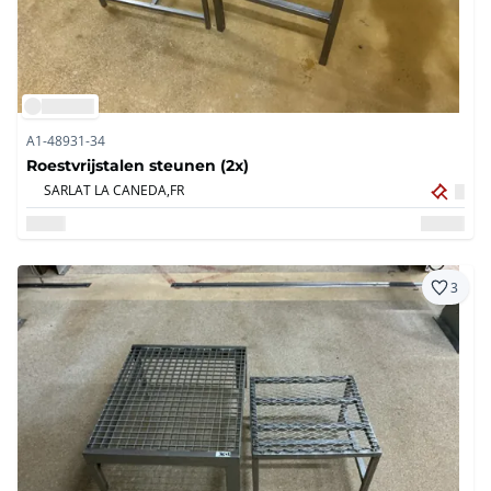
A1-48931-34
Roestvrijstalen steunen (2x)
SARLAT LA CANEDA,
FR
3