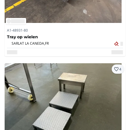
A1-48931-80
Tray op wielen
SARLAT LA CANEDA,
FR
4