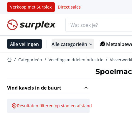
Verkoop met Surplex
Direct sales
Zoekbalk
Startpagina
Alle veilingen
Alle categorieën
Metaalbewe
Startpagina
Categorieën
Voedingsmiddelenindustrie
Visverwerk
Spoelmac
Vind kavels in de buurt
Resultaten filteren op stad en afstand