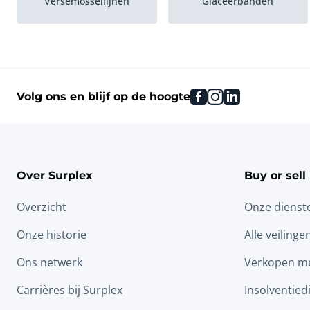
Versemossellijnen
Glaceerbanden
facebook
instagram
linkedin
Volg ons en blijf op de hoogte
Over Surplex
Buy or sell
Overzicht
Onze dienst
Onze historie
Alle veilinge
Ons netwerk
Verkopen me
Carrières bij Surplex
Insolventied