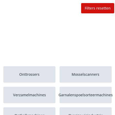
Filters resetten
Onttrossers
Mosselscanners
Verzamelmachines
Garnalenspoelsorteermachines