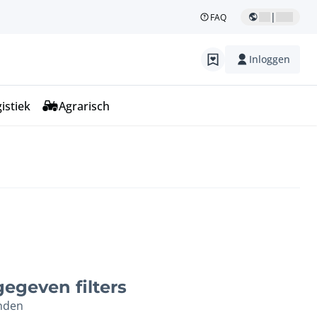
|
FAQ
Inloggen
istiek
Agrarisch
egeven filters
nden