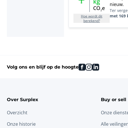
kg
nieuw.
CO₂e
Ter verge
met 169 
Hoe wordt dit
berekend?
facebook
instagram
linkedin
Volg ons en blijf op de hoogte
Over Surplex
Buy or sell
Overzicht
Onze dienst
Onze historie
Alle veilinge