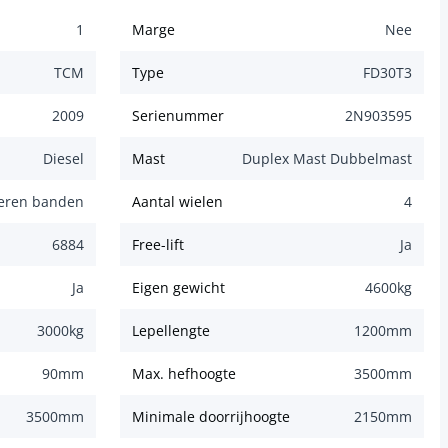
1
Marge
Nee
TCM
Type
FD30T3
2009
Serienummer
2N903595
Diesel
Mast
Duplex Mast Dubbelmast
eren banden
Aantal wielen
4
6884
Free-lift
Ja
Ja
Eigen gewicht
4600
kg
3000
kg
Lepellengte
1200
mm
90
mm
Max. hefhoogte
3500
mm
3500
mm
Minimale doorrijhoogte
2150
mm