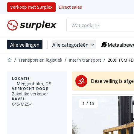
Verkoop met Surplex
Direct sales
Zoekbalk
Startpagina
Alle veilingen
Alle categorieën
Metaalbewe
Startpagina
Transport en logistiek
Intern transport
2009 TCM FD3
LOCATIE
Deze veiling is afg
Meggenholm, DE
VERKOCHT DOOR
Zakelijke verkoper
KAVEL
045-MZ5-1
1
/
10