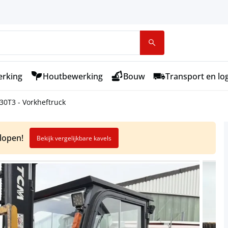
rking
Houtbewerking
Bouw
Transport en log
0T3 - Vorkheftruck
elopen!
Bekijk vergelijkbare kavels