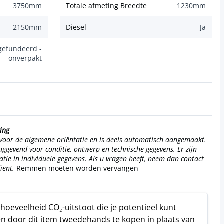
3750
mm
Totale afmeting Breedte
1230
mm
2150
mm
Diesel
Ja
gefundeerd -
onverpakt
ving
d voor de algemene oriëntatie en is deels automatisch aangemaakt.
aggevend voor conditie, ontwerp en technische gegevens. Er zijn
tie in individuele gegevens. Als u vragen heeft, neem dan contact
ient.
Remmen moeten worden vervangen
e hoeveelheid CO₂-uitstoot die je potentieel kunt
n door dit item tweedehands te kopen in plaats van