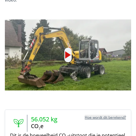
Hoe wordt dit berekend?
56.052
kg
CO₂e
Dit is de hoeveelheid CO₂-uitstoot die je potentieel