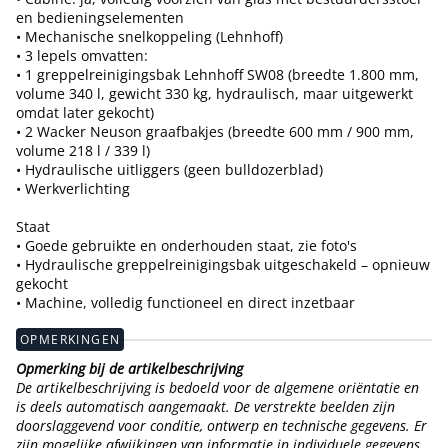
en bedieningselementen
• Mechanische snelkoppeling (Lehnhoff)
• 3 lepels omvatten:
• 1 greppelreinigingsbak Lehnhoff SW08 (breedte 1.800 mm,
volume 340 l, gewicht 330 kg, hydraulisch, maar uitgewerkt
omdat later gekocht)
• 2 Wacker Neuson graafbakjes (breedte 600 mm / 900 mm,
volume 218 l / 339 l)
• Hydraulische uitliggers (geen bulldozerblad)
• Werkverlichting
Staat
• Goede gebruikte en onderhouden staat, zie foto's
• Hydraulische greppelreinigingsbak uitgeschakeld – opnieuw
gekocht
• Machine, volledig functioneel en direct inzetbaar
OPMERKINGEN
Opmerking bij de artikelbeschrijving
De artikelbeschrijving is bedoeld voor de algemene oriëntatie en
is deels automatisch aangemaakt. De verstrekte beelden zijn
doorslaggevend voor conditie, ontwerp en technische gegevens. Er
zijn mogelijke afwijkingen van informatie in individuele gegevens.