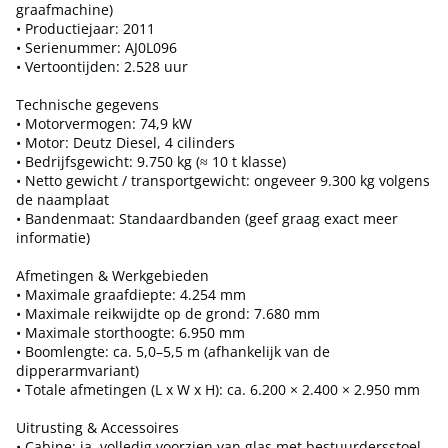
graafmachine)
• Productiejaar: 2011
• Serienummer: AJ0L096
• Vertoontijden: 2.528 uur
Technische gegevens
• Motorvermogen: 74,9 kW
• Motor: Deutz Diesel, 4 cilinders
• Bedrijfsgewicht: 9.750 kg (≈ 10 t klasse)
• Netto gewicht / transportgewicht: ongeveer 9.300 kg volgens
de naamplaat
• Bandenmaat: Standaardbanden (geef graag exact meer
informatie)
Afmetingen & Werkgebieden
• Maximale graafdiepte: 4.254 mm
• Maximale reikwijdte op de grond: 7.680 mm
• Maximale storthoogte: 6.950 mm
• Boomlengte: ca. 5,0–5,5 m (afhankelijk van de
dipperarmvariant)
• Totale afmetingen (L x W x H): ca. 6.200 × 2.400 × 2.950 mm
Uitrusting & Accessoires
• Cabine: ja, volledig voorzien van glas met bestuurdersstoel