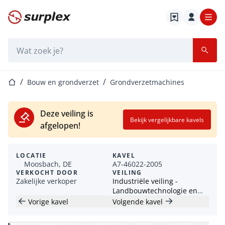
Startpagina
Zoekbalk
Startpagina
Bouw en grondverzet
Grondverzetmachines
Deze veiling is
Bekijk vergelijkbare kavels
afgelopen!
LOCATIE
KAVEL
Moosbach, DE
A7-46022-2005
VERKOCHT DOOR
VEILING
Zakelijke verkoper
Industriële veiling -
Landbouwtechnologie en
grondverzetmachines
Vorige kavel
Volgende kavel