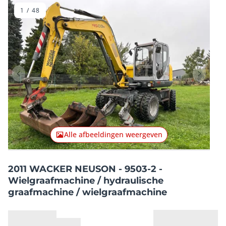
1
/
48
Vorig item
Volgend
Alle afbeeldingen weergeven
2011 WACKER NEUSON - 9503-2 -
Wielgraafmachine / hydraulische
graafmachine / wielgraafmachine