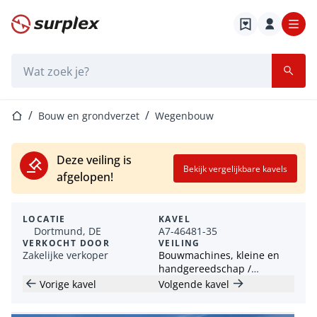
Startpagina
Zoekbalk
Startpagina
Bouw en grondverzet
Wegenbouw
Deze veiling is
Bekijk vergelijkbare kavels
afgelopen!
LOCATIE
KAVEL
Dortmund, DE
A7-46481-35
VERKOCHT DOOR
VEILING
Zakelijke verkoper
Bouwmachines, kleine en
handgereedschap /
containers / bouwtrailers
Vorige kavel
Volgende kavel
(HKL)