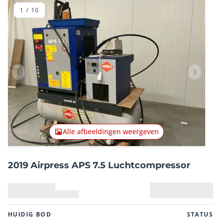
1
/
10
Vorig item
Volgend
Alle afbeeldingen weergeven
2019 Airpress APS 7.5 Luchtcompressor
HUIDIG ​​BOD
STATUS