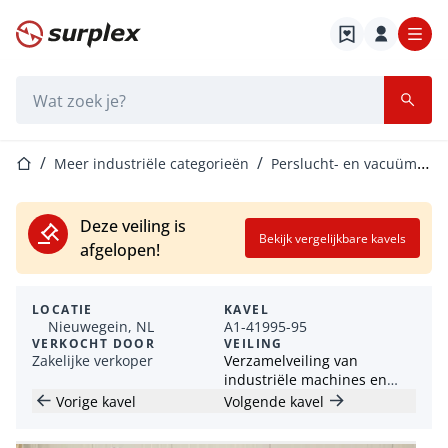
Startpagina
Zoekbalk
Startpagina
Meer industriële categorieën
Perslucht- en vacuümapparatuur
Deze veiling is
Bekijk vergelijkbare kavels
afgelopen!
LOCATIE
KAVEL
Nieuwegein, NL
A1-41995-95
VERKOCHT DOOR
VEILING
Zakelijke verkoper
Verzamelveiling van
industriële machines en
gereedschappen
Vorige kavel
Volgende kavel