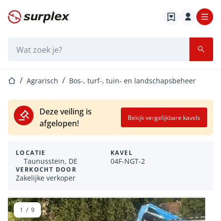
Startpagina
Zoekbalk
Startpagina
Agrarisch
Bos-, turf-, tuin- en landschapsbeheer
Deze veiling is
Bekijk vergelijkbare kavels
afgelopen!
LOCATIE
KAVEL
Taunusstein, DE
04F-NGT-2
VERKOCHT DOOR
Zakelijke verkoper
1
/
9