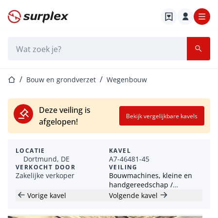
Startpagina
Zoekbalk
Startpagina
Bouw en grondverzet
Wegenbouw
Deze veiling is
Bekijk vergelijkbare kavels
afgelopen!
LOCATIE
KAVEL
Dortmund, DE
A7-46481-45
VERKOCHT DOOR
VEILING
Zakelijke verkoper
Bouwmachines, kleine en
handgereedschap /
containers / bouwtrailers
Vorige kavel
Volgende kavel
(HKL)