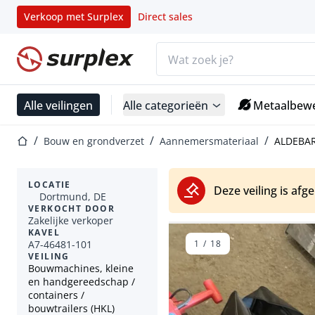
Verkoop met Surplex
Direct sales
Zoekbalk
Startpagina
Alle veilingen
Alle categorieën
Metaalbewe
Startpagina
Bouw en grondverzet
Aannemersmateriaal
ALDEBARA
LOCATIE
Deze veiling is afg
Dortmund, DE
VERKOCHT DOOR
Zakelijke verkoper
KAVEL
A7-46481-101
1
/
18
VEILING
Bouwmachines, kleine
en handgereedschap /
containers /
bouwtrailers (HKL)