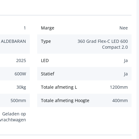
1
Marge
Nee
ALDEBARAN
Type
360 Grad Flex-C LED 600
Compact 2.0
2025
LED
Ja
600
W
Statief
Ja
30
kg
Totale afmeting L
1200
mm
500
mm
Totale afmeting Hoogte
400
mm
Geladen op
vrachtwagen