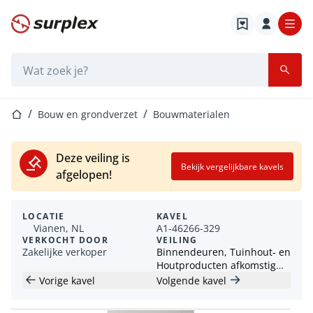
Startpagina
Zoekbalk
Startpagina
Bouw en grondverzet
Bouwmaterialen
Deze veiling is
Bekijk vergelijkbare kavels
afgelopen!
LOCATIE
KAVEL
Vianen, NL
A1-46266-329
VERKOCHT DOOR
VEILING
Zakelijke verkoper
Binnendeuren, Tuinhout- en
Houtproducten afkomstig
van Dekker Hout bv.
Vorige kavel
Volgende kavel