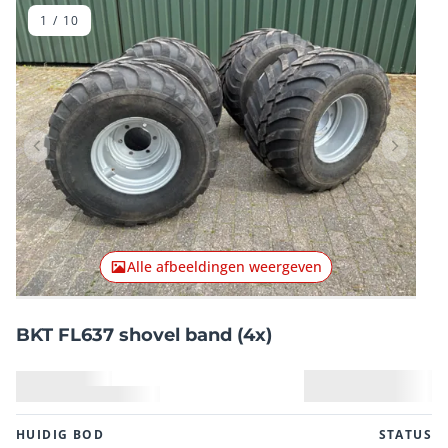
1
/
10
Vorig item
Volgend
Alle afbeeldingen weergeven
BKT FL637 shovel band (4x)
HUIDIG ​​BOD
STATUS