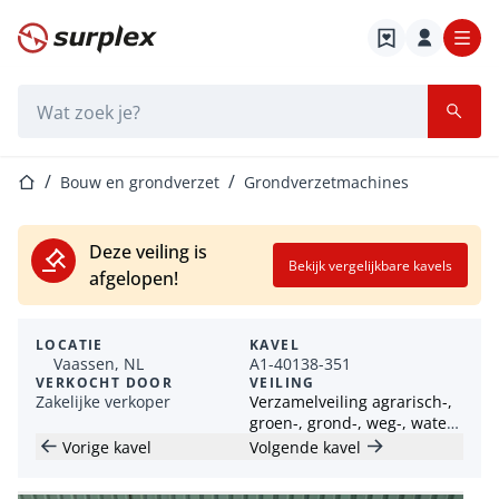
Startpagina
Zoekbalk
Startpagina
Bouw en grondverzet
Grondverzetmachines
Deze veiling is
Bekijk vergelijkbare kavels
afgelopen!
LOCATIE
KAVEL
Vaassen, NL
A1-40138-351
VERKOCHT DOOR
VEILING
Zakelijke verkoper
Verzamelveiling agrarisch-,
groen-, grond-, weg-, water-
en transportmaterieel
Vorige kavel
Volgende kavel