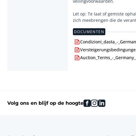
veilingvoorwaarden.
Let op: Te laat of gemiste oph
zich meebrengen die de verant
DOCUMENTEN
Condizioni_dasta_-_Germani
Versteigerungsbedingunge
Auction_Terms_-_Germany_
facebook
instagram
linkedin
Volg ons en blijf op de hoogte