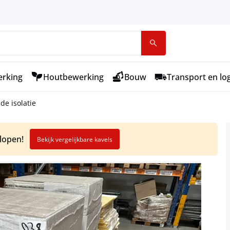
rking
Houtbewerking
Bouw
Transport en log
de isolatie
elopen!
Bekijk vergelijkbare kavels