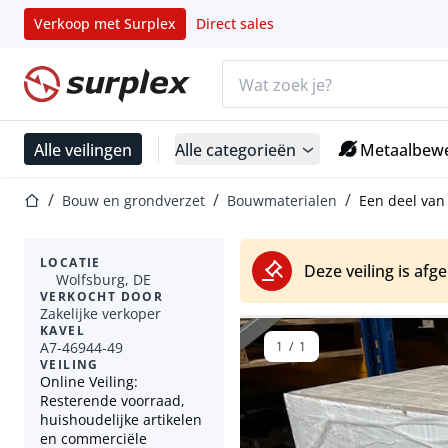
Verkoop met Surplex
Direct sales
Zoekbalk
Startpagina
Alle veilingen
Alle categorieën
Metaalbewe
Startpagina
Bouw en grondverzet
Bouwmaterialen
Een deel van 
LOCATIE
Deze veiling is afg
Wolfsburg, DE
VERKOCHT DOOR
Zakelijke verkoper
KAVEL
A7-46944-49
1
/
1
VEILING
Online Veiling:
Resterende voorraad,
huishoudelijke artikelen
en commerciële