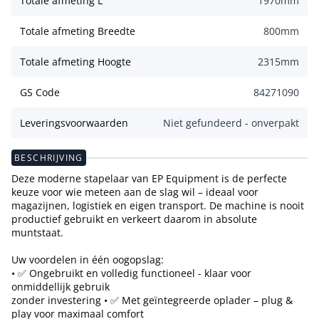
Totale afmeting L
1970
mm
Totale afmeting Breedte
800
mm
Totale afmeting Hoogte
2315
mm
GS Code
84271090
Leveringsvoorwaarden
Niet gefundeerd - onverpakt
BESCHRIJVING
Deze moderne stapelaar van EP Equipment is de perfecte
keuze voor wie meteen aan de slag wil – ideaal voor
magazijnen, logistiek en eigen transport. De machine is nooit
productief gebruikt en verkeert daarom in absolute
muntstaat.
Uw voordelen in één oogopslag:
• ✅ Ongebruikt en volledig functioneel - klaar voor
onmiddellijk gebruik
zonder investering • ✅ Met geïntegreerde oplader – plug &
play voor maximaal comfort