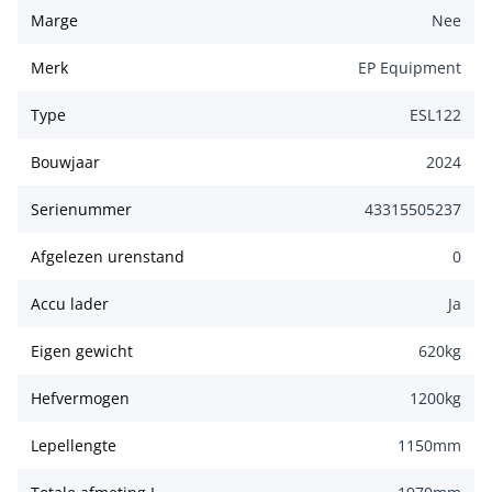
Marge
Nee
Merk
EP Equipment
Type
ESL122
Bouwjaar
2024
Serienummer
43315505237
Afgelezen urenstand
0
Accu lader
Ja
Eigen gewicht
620
kg
Hefvermogen
1200
kg
Lepellengte
1150
mm