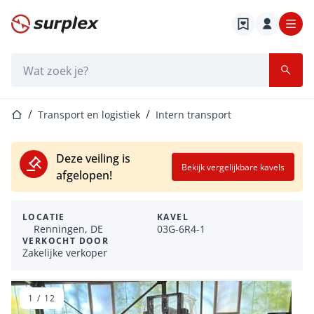
Startpagina
Zoekbalk
Startpagina
Transport en logistiek
Intern transport
Deze veiling is
Bekijk vergelijkbare kavels
afgelopen!
LOCATIE
KAVEL
Renningen, DE
03G-6R4-1
VERKOCHT DOOR
Zakelijke verkoper
1
/
12