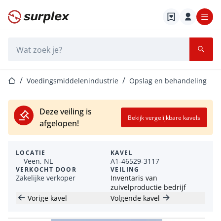
Startpagina
Zoekbalk
Startpagina
Voedingsmiddelenindustrie
Opslag en behandeling
Deze veiling is
Bekijk vergelijkbare kavels
afgelopen!
LOCATIE
KAVEL
Veen, NL
A1-46529-3117
VERKOCHT DOOR
VEILING
Zakelijke verkoper
Inventaris van
zuivelproductie bedrijf
Vorige kavel
Volgende kavel