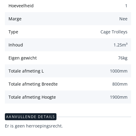
Hoeveelheid
1
Marge
Nee
Type
Cage Trolleys
Inhoud
1.25
m³
Eigen gewicht
76
kg
Totale afmeting L
1000
mm
Totale afmeting Breedte
800
mm
Totale afmeting Hoogte
1900
mm
AANVULLENDE DETAILS
Er is geen herroepingsrecht.