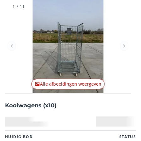
1
/
11
Vorig item
Volgend
Alle afbeeldingen weergeven
Kooiwagens (x10)
HUIDIG ​​BOD
STATUS