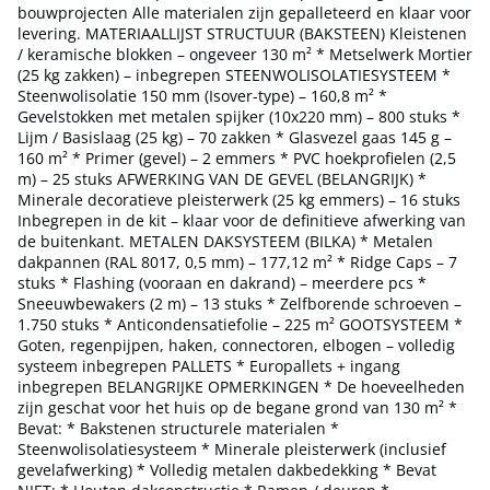
bouwprojecten Alle materialen zijn gepalleteerd en klaar voor
levering. MATERIAALLIJST STRUCTUUR (BAKSTEEN) Kleistenen
/ keramische blokken – ongeveer 130 m² * Metselwerk Mortier
(25 kg zakken) – inbegrepen STEENWOLISOLATIESYSTEEM *
Steenwolisolatie 150 mm (Isover-type) – 160,8 m² *
Gevelstokken met metalen spijker (10x220 mm) – 800 stuks *
Lijm / Basislaag (25 kg) – 70 zakken * Glasvezel gaas 145 g –
160 m² * Primer (gevel) – 2 emmers * PVC hoekprofielen (2,5
m) – 25 stuks AFWERKING VAN DE GEVEL (BELANGRIJK) *
Minerale decoratieve pleisterwerk (25 kg emmers) – 16 stuks
Inbegrepen in de kit – klaar voor de definitieve afwerking van
de buitenkant. METALEN DAKSYSTEEM (BILKA) * Metalen
dakpannen (RAL 8017, 0,5 mm) – 177,12 m² * Ridge Caps – 7
stuks * Flashing (vooraan en dakrand) – meerdere pcs *
Sneeuwbewakers (2 m) – 13 stuks * Zelfborende schroeven –
1.750 stuks * Anticondensatiefolie – 225 m² GOOTSYSTEEM *
Goten, regenpijpen, haken, connectoren, elbogen – volledig
systeem inbegrepen PALLETS * Europallets + ingang
inbegrepen BELANGRIJKE OPMERKINGEN * De hoeveelheden
zijn geschat voor het huis op de begane grond van 130 m² *
Bevat: * Bakstenen structurele materialen *
Steenwolisolatiesysteem * Minerale pleisterwerk (inclusief
gevelafwerking) * Volledig metalen dakbedekking * Bevat