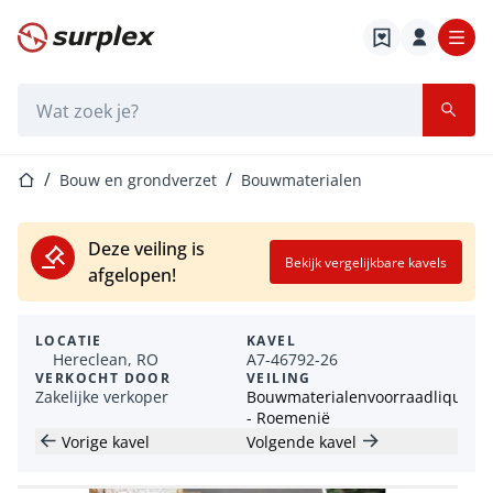
Startpagina
Zoekbalk
Startpagina
Bouw en grondverzet
Bouwmaterialen
Deze veiling is
Bekijk vergelijkbare kavels
afgelopen!
LOCATIE
KAVEL
Hereclean, RO
A7-46792-26
VERKOCHT DOOR
VEILING
Zakelijke verkoper
Bouwmaterialenvoorraadliquidat
- Roemenië
Vorige kavel
Volgende kavel