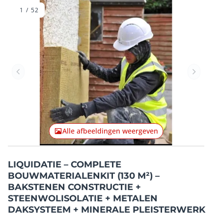
1
/
52
Vorig item
Volgend
Alle afbeeldingen weergeven
LIQUIDATIE – COMPLETE
BOUWMATERIALENKIT (130 M²) –
BAKSTENEN CONSTRUCTIE +
STEENWOLISOLATIE + METALEN
DAKSYSTEEM + MINERALE PLEISTERWERK