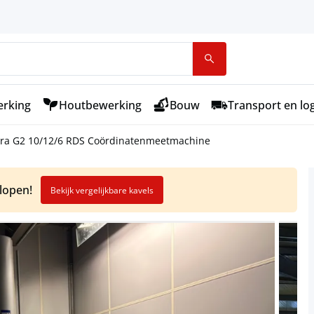
rking
Houtbewerking
Bouw
Transport en log
ura G2 10/12/6 RDS Coördinatenmeetmachine
elopen!
Bekijk vergelijkbare kavels