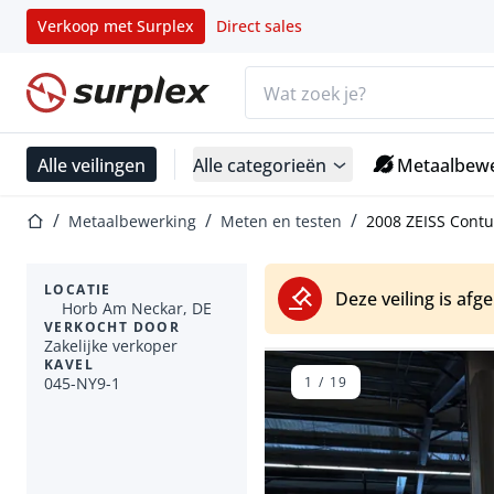
Verkoop met Surplex
Direct sales
Zoekbalk
Startpagina
Alle veilingen
Alle categorieën
Metaalbewe
Startpagina
Metaalbewerking
Meten en testen
2008 ZEISS Cont
LOCATIE
Deze veiling is afg
Horb Am Neckar, DE
VERKOCHT DOOR
Zakelijke verkoper
KAVEL
045-NY9-1
1
/
19