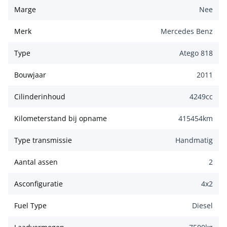
Marge
Nee
Merk
Mercedes Benz
Type
Atego 818
Bouwjaar
2011
Cilinderinhoud
4249
cc
Kilometerstand bij opname
415454
km
Type transmissie
Handmatig
Aantal assen
2
Asconfiguratie
4x2
Fuel Type
Diesel