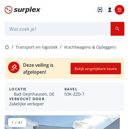
Startpagina
Zoekbalk
Startpagina
Transport en logistiek
Vrachtwagens & Opleggers
Deze veiling is
Bekijk vergelijkbare kavels
afgelopen!
LOCATIE
KAVEL
Bad Oeynhausen, DE
03K-ZZD-7
VERKOCHT DOOR
Zakelijke verkoper
1
/
41