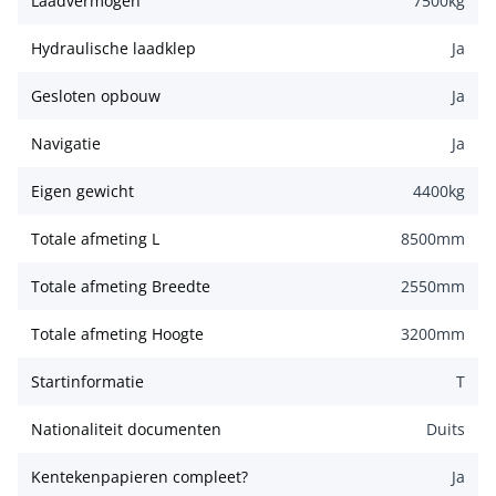
Laadvermogen
7500
kg
Hydraulische laadklep
Ja
Gesloten opbouw
Ja
Navigatie
Ja
Eigen gewicht
4400
kg
Totale afmeting L
8500
mm
Totale afmeting Breedte
2550
mm
Totale afmeting Hoogte
3200
mm
Startinformatie
T
Nationaliteit documenten
Duits
Kentekenpapieren compleet?
Ja