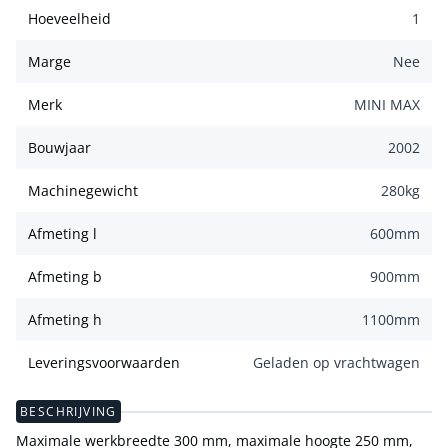
Hoeveelheid
1
Marge
Nee
Merk
MINI MAX
Bouwjaar
2002
Machinegewicht
280
kg
Afmeting l
600
mm
Afmeting b
900
mm
Afmeting h
1100
mm
Leveringsvoorwaarden
Geladen op vrachtwagen
BESCHRIJVING
Maximale werkbreedte 300 mm, maximale hoogte 250 mm,