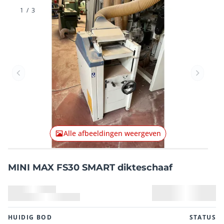
1
/
3
Vorig item
Volgend
Alle afbeeldingen weergeven
MINI MAX FS30 SMART dikteschaaf
HUIDIG ​​BOD
STATUS