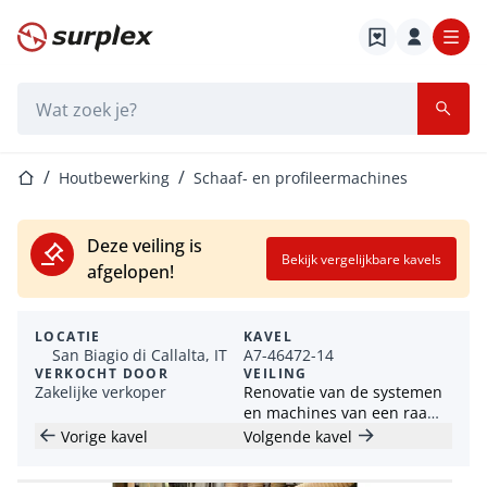
Startpagina
Zoekbalk
Startpagina
Houtbewerking
Schaaf- en profileermachines
Deze veiling is
Bekijk vergelijkbare kavels
afgelopen!
LOCATIE
KAVEL
San Biagio di Callalta, IT
A7-46472-14
VERKOCHT DOOR
VEILING
Zakelijke verkoper
Renovatie van de systemen
en machines van een raam-
en deurfabrikant
Vorige kavel
Volgende kavel