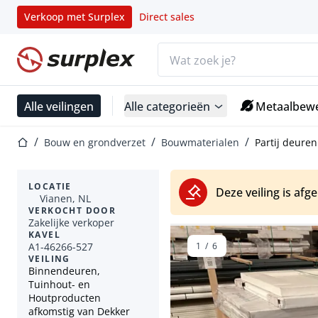
Verkoop met Surplex
Direct sales
Zoekbalk
Startpagina
Alle veilingen
Alle categorieën
Metaalbewe
Startpagina
Bouw en grondverzet
Bouwmaterialen
Partij deuren
LOCATIE
Deze veiling is afg
Vianen, NL
VERKOCHT DOOR
Zakelijke verkoper
KAVEL
A1-46266-527
1
/
6
VEILING
Binnendeuren,
Tuinhout- en
Houtproducten
afkomstig van Dekker