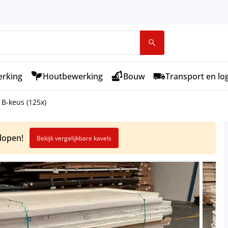
rking
Houtbewerking
Bouw
Transport en log
 B-keus (125x)
elopen!
Bekijk vergelijkbare kavels