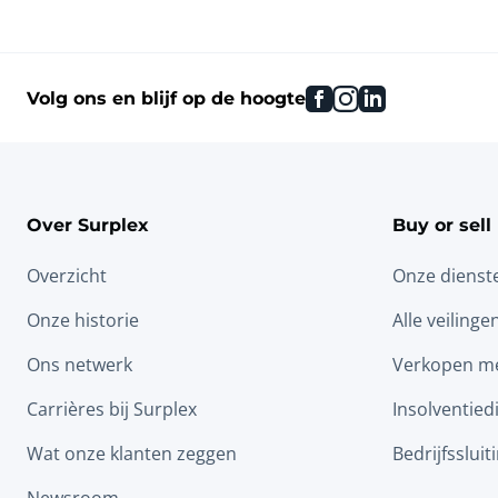
facebook
instagram
linkedin
Volg ons en blijf op de hoogte
Over Surplex
Buy or sell
Overzicht
Onze dienst
Onze historie
Alle veilinge
Ons netwerk
Verkopen me
Carrières bij Surplex
Insolventied
Wat onze klanten zeggen
Bedrijfssluit
Newsroom