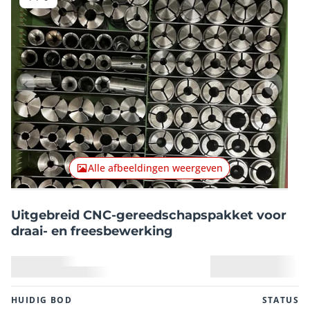
Vorig item
Volgend
Alle afbeeldingen weergeven
Uitgebreid CNC-gereedschapspakket voor
draai- en freesbewerking
HUIDIG ​​BOD
STATUS