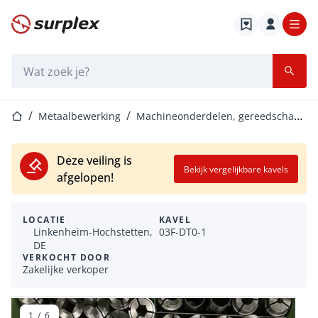
Startpagina
Zoekbalk
Startpagina
Metaalbewerking
Machineonderdelen, gereedschappen en accessoires
Deze veiling is
Bekijk vergelijkbare kavels
afgelopen!
LOCATIE
KAVEL
Linkenheim‑Hochstetten,
03F-DT0-1
DE
VERKOCHT DOOR
Zakelijke verkoper
1
/
6