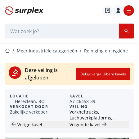
Startpagina
Zoekbalk
Startpagina
Meer industriële categorieën
Reiniging en hygiëne
Deze veiling is
Bekijk vergelijkbare kavels
afgelopen!
LOCATIE
KAVEL
Hereclean, RO
A7-46458-39
VERKOCHT DOOR
VEILING
Zakelijke verkoper
Vorkheftrucks,
Luchtwerkplatforms,
Tractoren en Bouwmachines
Vorige kavel
Volgende kavel
- Roemenië