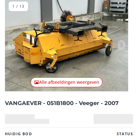
1
/
13
Vorig item
Volgend
Alle afbeeldingen weergeven
VANGAEVER - 051B1800 - Veeger - 2007
HUIDIG ​​BOD
STATUS