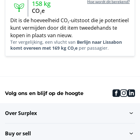
Hoe wordt dit berekend?
158
kg
CO₂e
Dit is de hoeveelheid CO₂-uitstoot die je potentieel
kunt vermijden door dit item tweedehands te
kopen in plaats van nieuw.
Ter vergelijking, een vlucht van
Berlijn naar Lissabon
komt overeen met 169 kg CO₂e
per passagier.
faceboo
inst
li
Volg ons en blijf op de hoogte
Over Surplex
Buy or sell