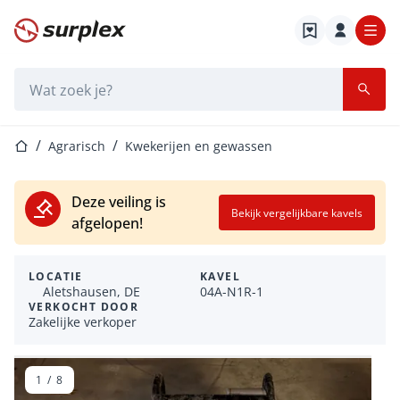
Startpagina
Zoekbalk
Startpagina
Agrarisch
Kwekerijen en gewassen
Deze veiling is
Bekijk vergelijkbare kavels
afgelopen!
LOCATIE
KAVEL
Aletshausen, DE
04A-N1R-1
VERKOCHT DOOR
Zakelijke verkoper
1
/
8