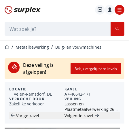
Startpagina
Zoekbalk
Startpagina
Metaalbewerking
Buig- en vouwmachines
Deze veiling is
Bekijk vergelijkbare kavels
afgelopen!
LOCATIE
KAVEL
Velen-Ramsdorf, DE
A7-46642-171
VERKOCHT DOOR
VEILING
Zakelijke verkoper
Lassen en
Plaatmetaalverwerking 26 /
04
Vorige kavel
Volgende kavel