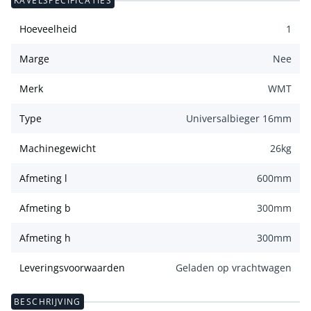
KAVELSPECIFICATIES
Hoeveelheid
1
Marge
Nee
Merk
WMT
Type
Universalbieger 16mm
Machinegewicht
26
kg
Afmeting l
600
mm
Afmeting b
300
mm
Afmeting h
300
mm
Leveringsvoorwaarden
Geladen op vrachtwagen
BESCHRIJVING