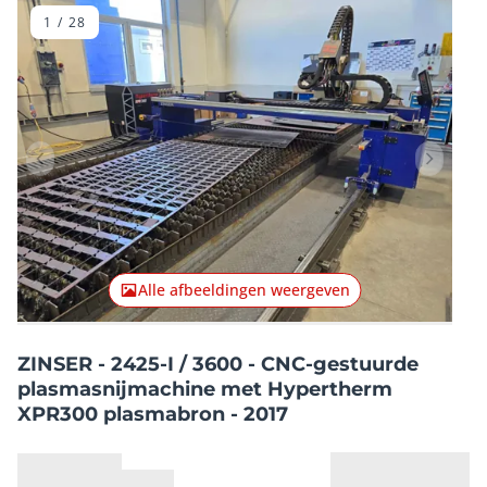
1
/
28
Vorig item
Volgend
Alle afbeeldingen weergeven
ZINSER - 2425-I / 3600 - CNC-gestuurde
plasmasnijmachine met Hypertherm
XPR300 plasmabron - 2017