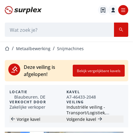
Startpagina
Zoekbalk
Startpagina
Metaalbewerking
Snijmachines
Deze veiling is
Bekijk vergelijkbare kavels
afgelopen!
LOCATIE
KAVEL
Blaubeuren, DE
A7-46433-2048
VERKOCHT DOOR
VEILING
Zakelijke verkoper
Industriële veiling -
Transport/Logistiek,
Industriële Machines & Vrije
Vorige kavel
Volgende kavel
Tijd