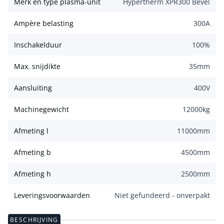
Merk en type plasma-unit
Hypertherm XPR300 Bevel
Ampère belasting
300
A
Inschakelduur
100
%
Max. snijdikte
35
mm
Aansluiting
400
V
Machinegewicht
12000
kg
Afmeting l
11000
mm
Afmeting b
4500
mm
Afmeting h
2500
mm
Leveringsvoorwaarden
Niet gefundeerd - onverpakt
BESCHRIJVING