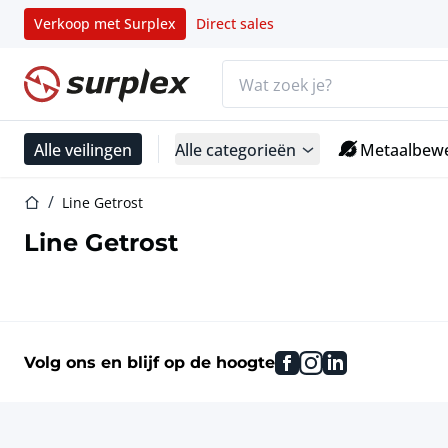
Verkoop met Surplex
Direct sales
Zoekbalk
Startpagina
Alle veilingen
Alle categorieën
Metaalbewe
Startpagina
Line Getrost
Line Getrost
facebook
instagram
linkedin
Volg ons en blijf op de hoogte