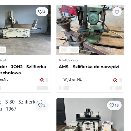
4
9-34
A1-40979-51
der - JOH2 - Szlifierka
AMS – Szlifierka do narzędzi
rzchniowa
en,
NL
Wijchen,
NL
5
19