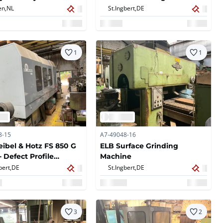
rki tarczowej
en,
NL
St.Ingbert,
DE
1
1
8-15
A7-49048-16
eibel & Hotz FS 850 G
ELB Surface Grinding
- Defect Profile
Machine
ng Machine
bert,
DE
St.Ingbert,
DE
3
2