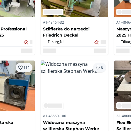
A1-48464-32
A1-4846
Professional
Szlifierka do narzędzi
Maszyn
25
Friedrich Deckel
2025 
Tilburg,
NL
Tilbur
112
8
A1-48660-106
A1-4866
rtarska
Widoczna maszyna
Flex E
szlifierska Stephan Werke
Szlifi