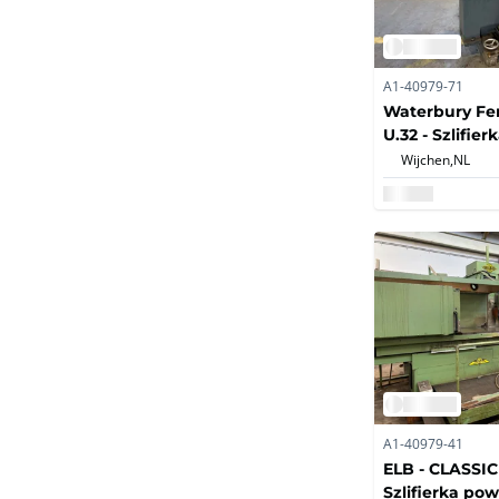
A1-40979-71
Waterbury Fer
U.32 - Szlifier
powierzchni
Wijchen,
NL
A1-40979-41
ELB - CLASSIC 
Szlifierka po