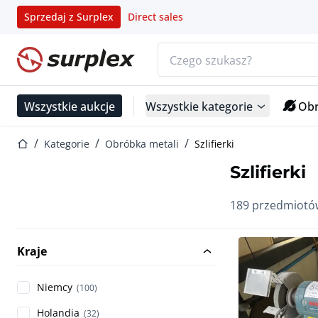
Sprzedaj z Surplex
Direct sales
Pasek wyszukiwania
Strona główna
Wszystkie aukcje
Wszystkie kategorie
Obr
Strona główna
Kategorie
Obróbka metali
Szlifierki
Szlifierki
189 przedmiotó
Kraje
Niemcy
(100)
Holandia
(32)