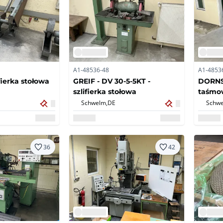
A1-48536-48
A1-4853
fierka stołowa
GREIF - DV 30-5-5KT -
DORNSE
szlifierka stołowa
taśmo
Schwelm,
DE
Schwe
36
42