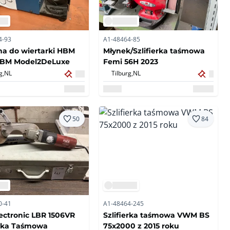
4-93
A1-48464-85
a do wiertarki HBM
Młynek/Szlifierka taśmowa
HBM Model2DeLuxe
Femi 56H 2023
g,
NL
Tilburg,
NL
50
84
0-41
A1-48464-245
lectronic LBR 1506VR
Szlifierka taśmowa VWM BS
erka Taśmowa
75x2000 z 2015 roku