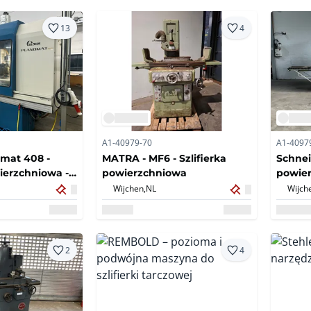
13
4
A1-40979-70
A1-4097
mat 408 -
MATRA - MF6 - Szlifierka
Schnei
wierzchniowa -
powierzchniowa
powie
Wijchen,
NL
Wijch
2
4