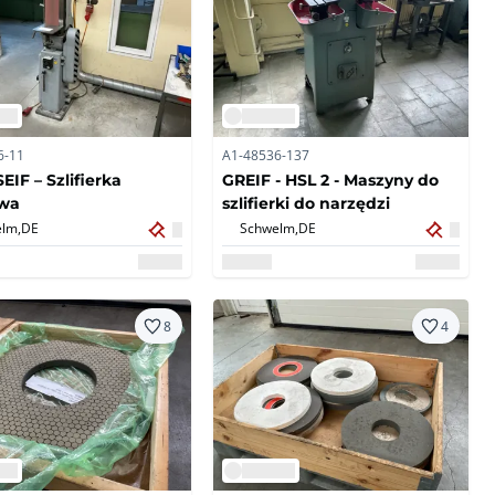
6-11
A1-48536-137
IF – Szlifierka
GREIF - HSL 2 - Maszyny do
wa
szlifierki do narzędzi
lm,
DE
Schwelm,
DE
8
4