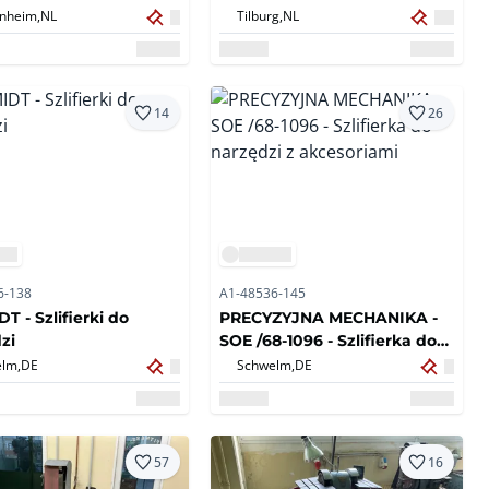
nheim,
NL
Tilburg,
NL
14
26
6-138
A1-48536-145
T - Szlifierki do
PRECYZYJNA MECHANIKA -
zi
SOE /68-1096 - Szlifierka do
narzędzi z akcesoriami
lm,
DE
Schwelm,
DE
57
16