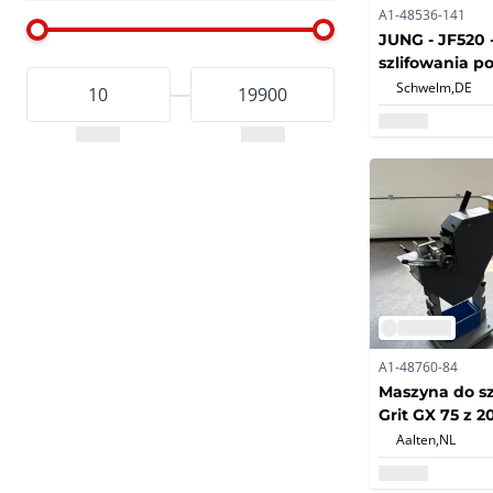
A1-48536-141
JUNG - JF520 
szlifowania p
Schwelm,
DE
A1-48760-84
Maszyna do sz
Grit GX 75 z 2
Aalten,
NL