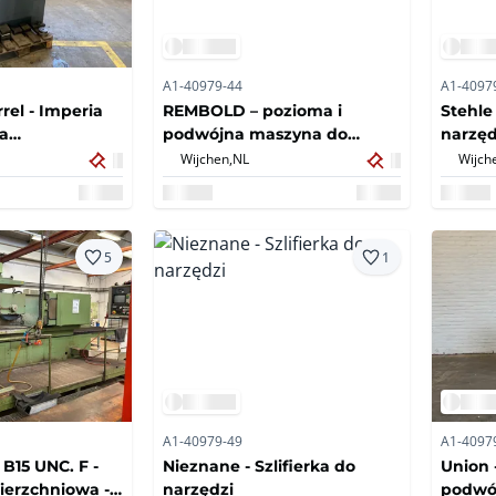
A1-40979-44
A1-4097
rel - Imperia
REMBOLD – pozioma i
Stehle 
ka
podwójna maszyna do
narzęd
owa
szlifierki tarczowej
Wijchen,
NL
Wijch
5
1
A1-40979-49
A1-4097
B15 UNC. F -
Nieznane - Szlifierka do
Union 
wierzchniowa -
narzędzi
podwó