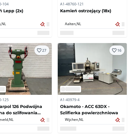
0-104
A1-48760-121
 Lepp (2x)
Kamień ostrzejący (18x)
,
NL
Aalten,
NL
27
16
0-125
A1-40979-4
arpol 126 Podwójna
Okamoto - ACC 63DX -
a do szlifowania
Szlifierka powierzchniowa
ia na kolumnie
eveld,
NL
Wijchen,
NL