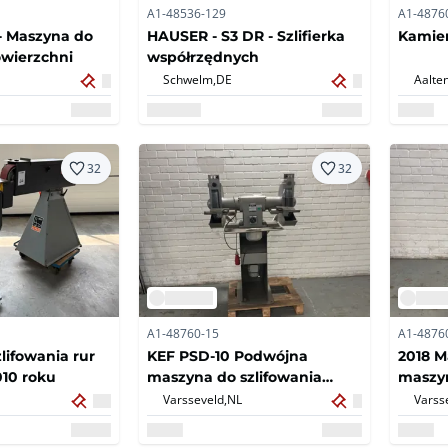
A1-48536-129
A1-4876
- Maszyna do
HAUSER - S3 DR - Szlifierka
Kamień
owierzchni
współrzędnych
Schwelm,
DE
Aalten
32
32
A1-48760-15
A1-4876
lifowania rur
KEF PSD-10 Podwójna
2018 M
010 roku
maszyna do szlifowania
maszyn
kamieni
kamien
Varsseveld,
NL
Varss