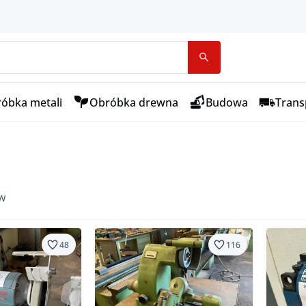
óbka metali
Obróbka drewna
Budowa
Transp
w
48
116