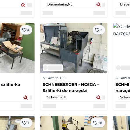
Diepenheim,
NL
Diepe
4
2
A1-48536-139
A1-4853
szlifierka
SCHNEEBERGER - NC6GA -
SCHMID
Szlifierki do narzędzi
narzęd
Schwelm,
DE
Schwe
1
18