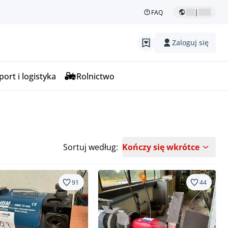
|
FAQ
Zaloguj się
ort i logistyka
Rolnictwo
Sortuj według:
Kończy się wkrótce
91
44