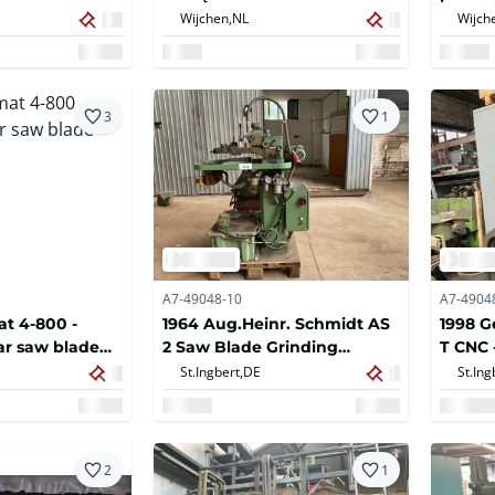
szlifie
Wijchen,
NL
Wijch
3
1
A7-49048-10
A7-4904
at 4-800 -
1964 Aug.Heinr. Schmidt AS
1998 G
lar saw blade
2 Saw Blade Grinding
T CNC 
Machine
Grindi
St.Ingbert,
DE
St.Ing
2
1