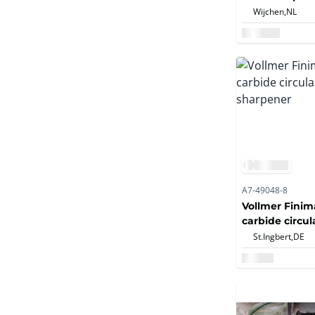
1998
Wijchen,
NL
A7-49048-8
Vollmer Finim
carbide circu
sharpener
St.Ingbert,
DE