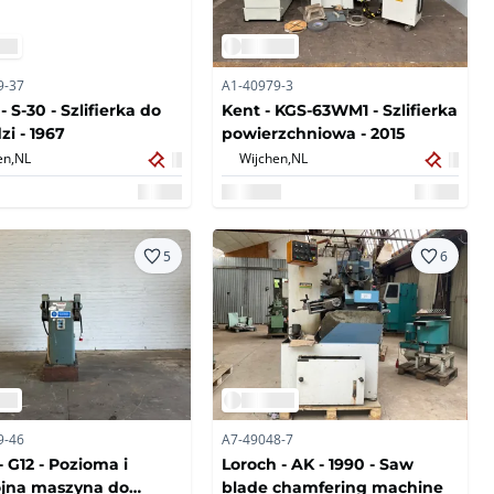
9-37
A1-40979-3
- S-30 - Szlifierka do
Kent - KGS-63WM1 - Szlifierka
zi - 1967
powierzchniowa - 2015
en,
NL
Wijchen,
NL
5
6
9-46
A7-49048-7
- G12 - Pozioma i
Loroch - AK - 1990 - Saw
jna maszyna do
blade chamfering machine