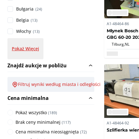
Bułgaria
(24)
Belgia
(13)
A1-48464-86
Młynek Bosch 
Włochy
(13)
GBG 60-20 20
Tilburg,
NL
Pokaż Więcej
Znajdź aukcje w pobliżu
Filtruj wyniki według miasta i odległości
Cena minimalna
Pokaż wszystko
(
189
)
Brak ceny minimalnej
(
117
)
A1-48464-92
Szlifierka wie
Cena minimalna nieosiągnięta
(
72
)