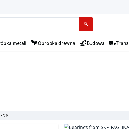
óbka metali
Obróbka drewna
Budowa
Transp
ie 26