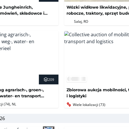
e Jungheinrich,
Wózki widłowe likwidacyjne, 
amówień, składowce i
robocze, traktory, sprzęt bu
ózki paletowe
Salaj, RO
209
g agrarisch-, groen-,
Zbiorowa aukcja mobilności, 
 water- en transport
i logistyki
ji (74)
, NL
Wiele lokalizacji (73)
 26