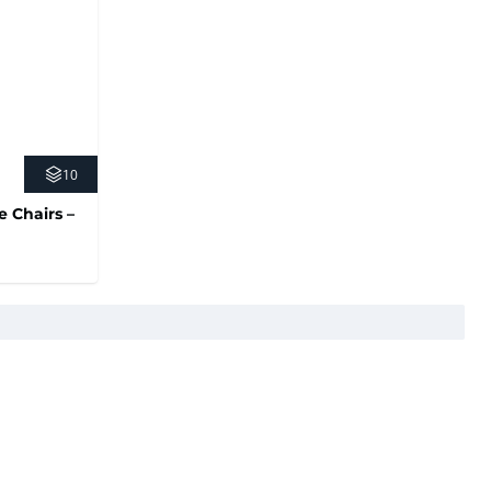
10
e Chairs –