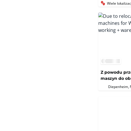
Wiele lokalizac
Z powodu prze
maszyn do obr
zapasów mag
Diepenheim, 