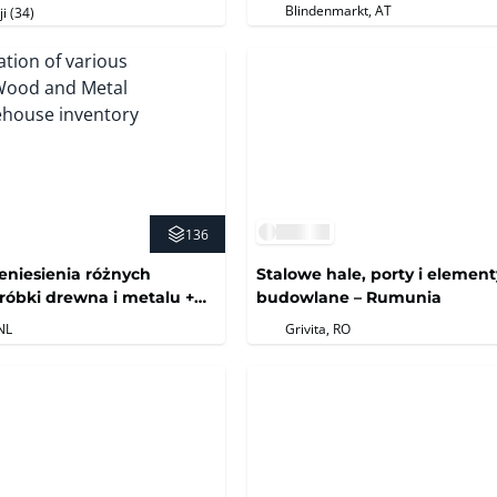
Blindenmarkt, AT
ji (34)
136
niesienia różnych
Stalowe hale, porty i element
óbki drewna i metalu +
budowlane – Rumunia
azynowych
NL
Grivita, RO