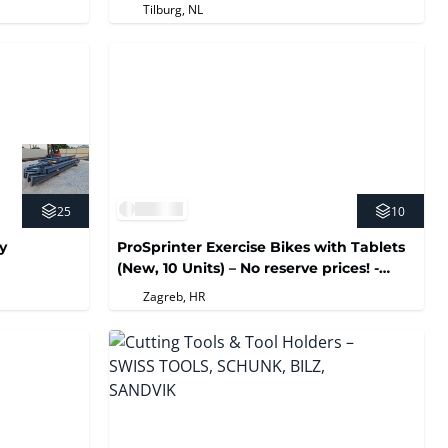
produkcyjnego Dubré B.V.
Tilburg, NL
25
10
y
ProSprinter Exercise Bikes with Tablets
(New, 10 Units) – No reserve prices! -
Croatia
Zagreb, HR