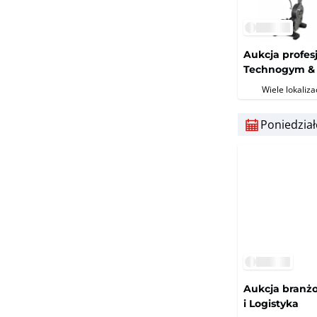
Aukcja profes
Technogym & 
orbitreki i m
Wiele lokalizac
ceny rezerwo
Poniedział
Aukcja branżo
i Logistyka