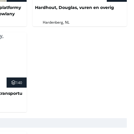
platformy
Hardhout, Douglas, vuren en overig
dowlany
Hardenberg, NL
140
transportu