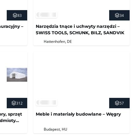
83
34
auracyjny –
Narzędzia tnące i uchwyty narzędzi –
SWISS TOOLS, SCHUNK, BILZ, SANDVIK
Hattenhofen, DE
312
57
ry, sprzęt
Meble i materiały budowlane – Węgry
edmioty
Budapest, HU