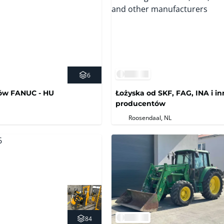
6
ów FANUC - HU
Łożyska od SKF, FAG, INA i i
producentów
Roosendaal, NL
84