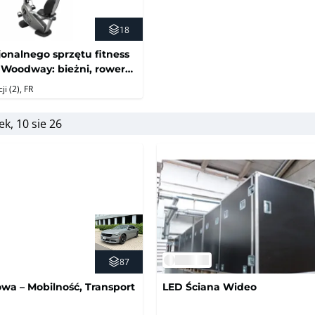
18
jonalnego sprzętu fitness
Woodway: bieżni, rowery,
aszyny do ćwiczeń (bez
ji (2)
, FR
wej)
ek, 10 sie 26
87
wa – Mobilność, Transport
LED Ściana Wideo