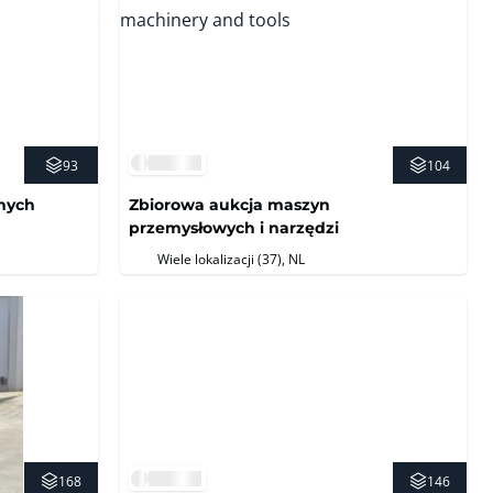
93
104
nnych
Zbiorowa aukcja maszyn
przemysłowych i narzędzi
Wiele lokalizacji (37)
, NL
168
146