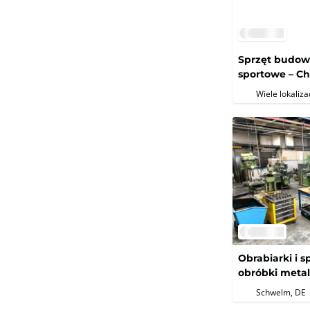
Sprzęt budow
sportowe – C
Wiele lokalizac
Obrabiarki i 
obróbki metali
technologie t
Schwelm, DE