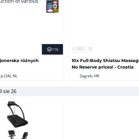
116
jonerska różnych
10x Full-Body Shiatsu Massag
No Reserve prices! - Croatia
ji (34)
, NL
Zagreb, HR
9 sie 26