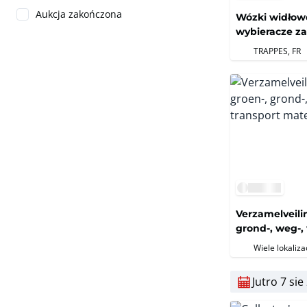
Aukcja zakończona
Wózki widłow
wybieracze z
elektryczne w
TRAPPES, FR
Verzamelveilin
grond-, weg-,
materieel
Wiele lokalizac
Jutro 7 sie