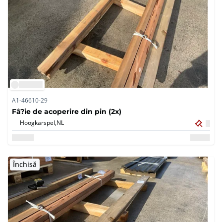
A1-46610-29
Fâ?ie de acoperire din pin (2x)
Hoogkarspel,
NL
Închisă