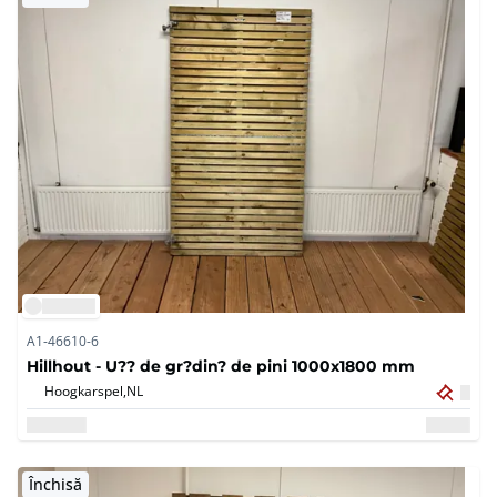
A1-46610-6
Hillhout - U?? de gr?din? de pini 1000x1800 mm
Hoogkarspel,
NL
Închisă