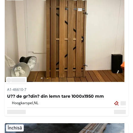
A1-46610-7
U?? de gr?din? din lemn tare 1000x1950 mm
Hoogkarspel,
NL
Închisă