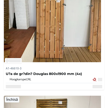
A1-46610-3
U?a de gr?din? Douglas 800x1900 mm (4x)
Hoogkarspel,
NL
Închisă