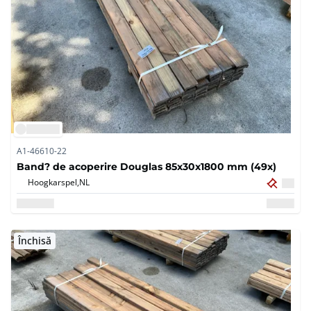
A1-46610-22
Band? de acoperire Douglas 85x30x1800 mm (49x)
Hoogkarspel,
NL
Închisă