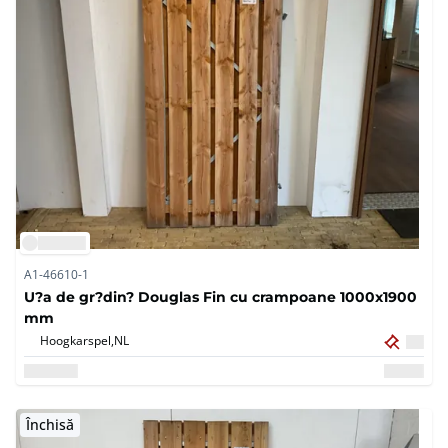
A1-46610-1
U?a de gr?din? Douglas Fin cu crampoane 1000x1900
mm
Hoogkarspel,
NL
Închisă