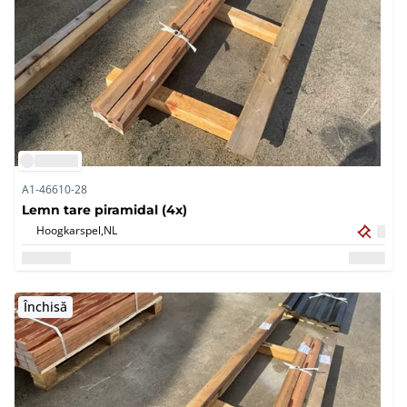
A1-46610-28
Lemn tare piramidal (4x)
Hoogkarspel,
NL
Închisă