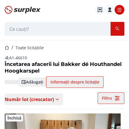
Pagina de start
Bara de căutare
Pagina de start
Toate licitațiile
A1-46610
Încetarea afacerii lui Bakker dé Houthandel
Hoogkarspel
adăugați
Informații despre licitație
Filtru
Număr lot (crescator)
Închisă