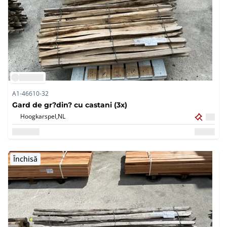
A1-46610-32
Gard de gr?din? cu castani (3x)
Hoogkarspel,
NL
Închisă