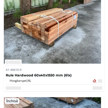
A1-46610-9
Rule Hardwood 60x40x1550 mm (61x)
Hoogkarspel,
NL
Închisă