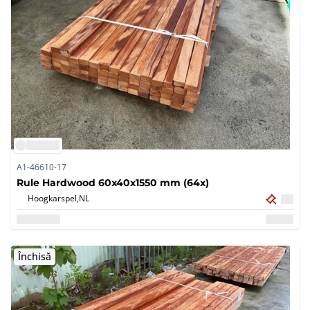
A1-46610-17
Rule Hardwood 60x40x1550 mm (64x)
Hoogkarspel,
NL
Închisă