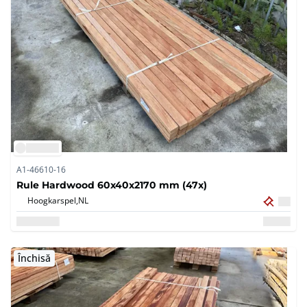
A1-46610-16
Rule Hardwood 60x40x2170 mm (47x)
Hoogkarspel,
NL
Închisă