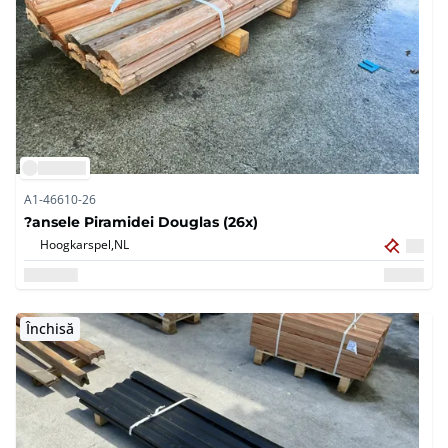
A1-46610-26
?ansele Piramidei Douglas (26x)
Hoogkarspel,
NL
Închisă