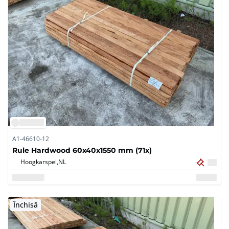
A1-46610-12
Rule Hardwood 60x40x1550 mm (71x)
Hoogkarspel,
NL
Închisă