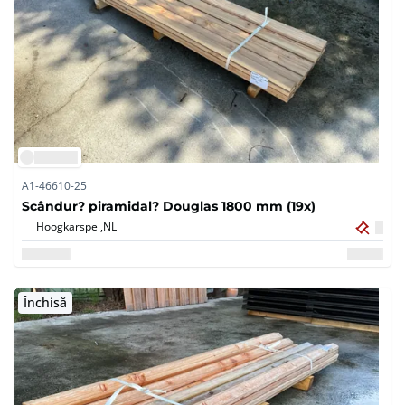
A1-46610-25
Scândur? piramidal? Douglas 1800 mm (19x)
Hoogkarspel,
NL
Închisă