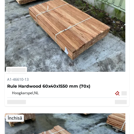
A1-46610-13
Rule Hardwood 60x40x1550 mm (70x)
Hoogkarspel,
NL
Închisă