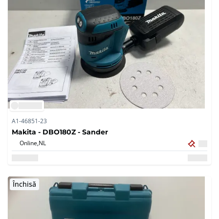
A1-46851-23
Makita - DBO180Z - Sander
Online,
NL
Închisă