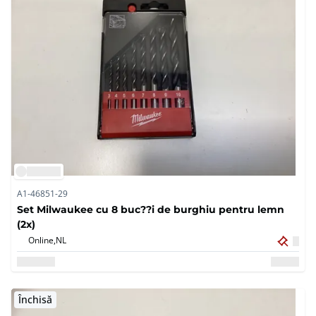
A1-46851-29
Set Milwaukee cu 8 buc??i de burghiu pentru lemn
(2x)
Online,
NL
Închisă