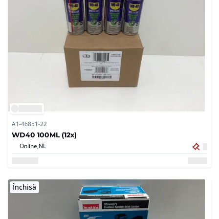
A1-46851-22
WD40 100ML (12x)
Online,
NL
Închisă