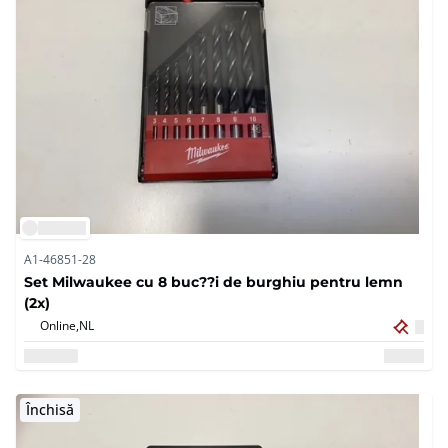
A1-46851-28
Set Milwaukee cu 8 buc??i de burghiu pentru lemn
(2x)
Online,
NL
Închisă