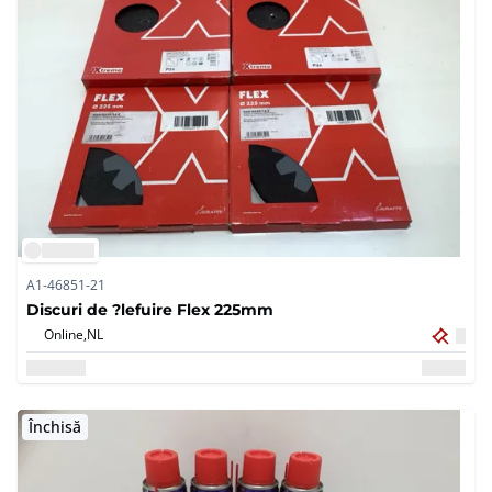
A1-46851-21
Discuri de ?lefuire Flex 225mm
Online,
NL
Închisă