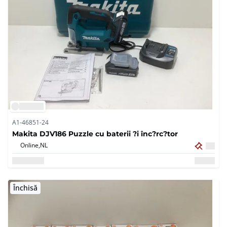
A1-46851-24
Makita DJV186 Puzzle cu baterii ?i înc?rc?tor
Online,
NL
Închisă