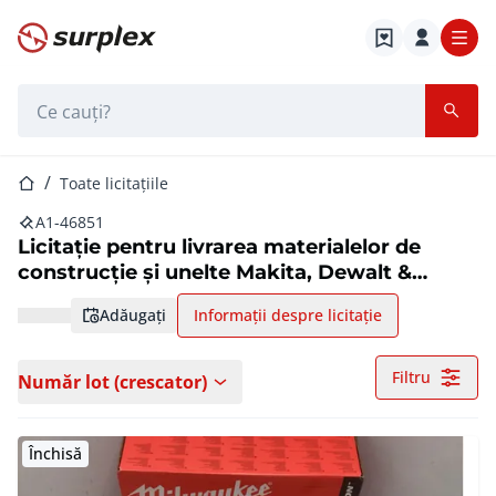
Pagina de start
Bara de căutare
Pagina de start
Toate licitațiile
A1-46851
Licitație pentru livrarea materialelor de
construcție și unelte Makita, Dewalt &
Milwaukee
adăugați
Informații despre licitație
Filtru
Număr lot (crescator)
Închisă