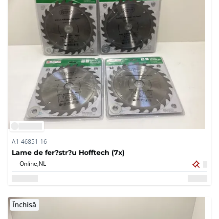
A1-46851-16
Lame de fer?str?u Hofftech (7x)
Online,
NL
Închisă