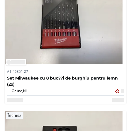
A1-46851-27
Set Milwaukee cu 8 buc??i de burghiu pentru lemn
(2x)
Online,
NL
Închisă