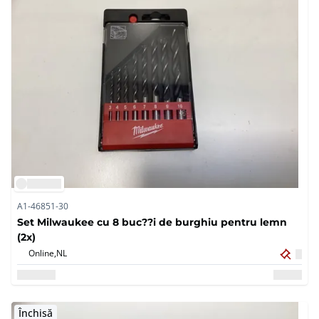
A1-46851-30
Set Milwaukee cu 8 buc??i de burghiu pentru lemn
(2x)
Online,
NL
Închisă