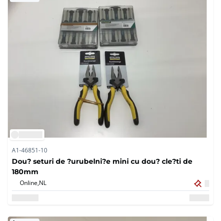
A1-46851-10
Dou? seturi de ?urubelni?e mini cu dou? cle?ti de
180mm
Online,
NL