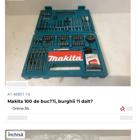
A1-46851-14
Makita 100 de buc??i, burghii ?i dalt?
Online,
NL
Închisă