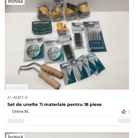
Închisă
A1-46851-8
Set de unelte ?i materiale pentru 18 piese
Online,
NL
Închisă