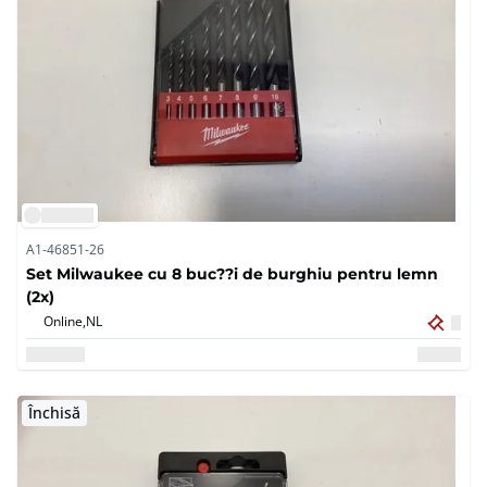
A1-46851-26
Set Milwaukee cu 8 buc??i de burghiu pentru lemn
(2x)
Online,
NL
Închisă