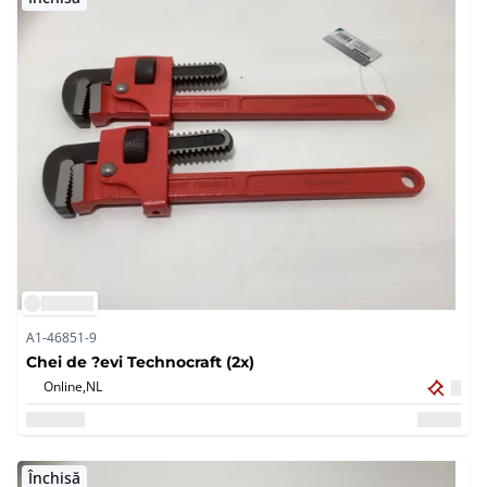
A1-46851-9
Chei de ?evi Technocraft (2x)
Online,
NL
Închisă