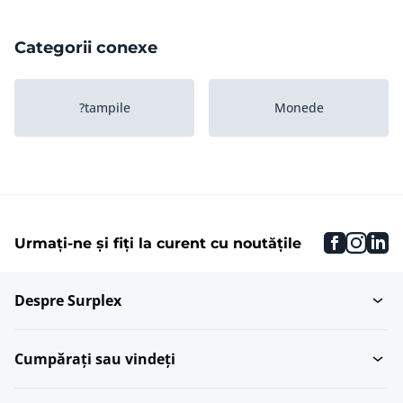
Categorii conexe
?tampile
Monede
faceboo
inst
li
Urmați-ne și fiți la curent cu noutățile
Despre Surplex
Cumpărați sau vindeți