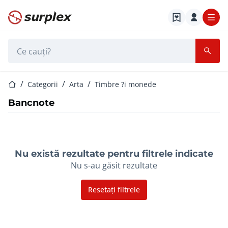
Pagina de start
Bara de căutare
Pagina de start
Categorii
Arta
Timbre ?i monede
Bancnote
Nu există rezultate pentru filtrele indicate
Nu s-au găsit rezultate
Resetați filtrele